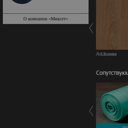
О компании «Миксет»
Дуб Болонья
Сопутствую