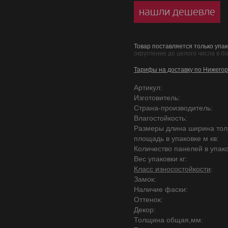
нашли дешевле
Товар поставляется только упак
округление до целого числа в б
Тарифы на доставку по Нижегор
Артикул:
Изготовитель:
Страна-производитель:
Влагостойкость:
Размеры длина ширина то
площадь в упаковке м кв:
Количество панелей в упако
Вес упаковки кг:
Класс износостойкости
:
Замок:
Наличие фаски:
Оттенок:
Декор:
Толщина общая,мм: