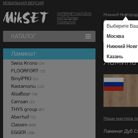
МОБИЛЬНАЯ ВЕРСИЯ
ИНТЕРНЕТ-МАГАЗИН
Нижний Новгород
НАПОЛЬНЫХ
г. Нижний Новг
ПОКРЫТИЙ
Выберите Ваш
КАТАЛОГ
Москва
Нижний Новг
Каталог
/
Ламинат
/
Ламинат
Казань
Ламина
Swiss Krono
(24)
FLOORFORT
(72)
BinylPRO
(51)
Kastamonu
(132)
Alsafloor
(78)
Camsan
(33)
THYS group
(87)
Aberhof
(72)
Наши мастера п
Classen
(606)
Ламинат Дуб С
EGGER
(168)