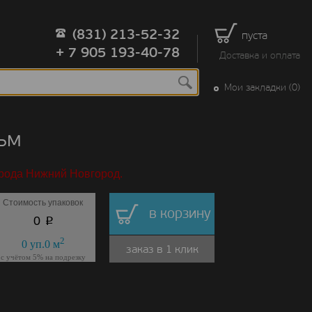
(831) 213-52-32
пуста
+ 7 905 193-40-78
Доставка и оплата
Мои закладки (0)
ьм
орода Нижний Новгород.
Стоимость упаковок
в корзину
p
0
2
0
уп.
0
м
заказ в 1 клик
с учётом 5% на подрезку