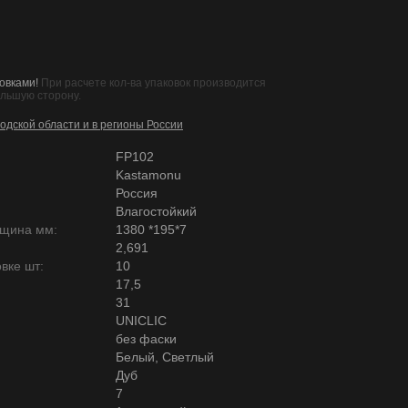
овками!
При расчете кол-ва упаковок производится
ольшую сторону.
одской области и в регионы России
FP102
Kastamonu
Россия
Влагостойкий
лщина мм:
1380 *195*7
2,691
вке шт:
10
17,5
31
UNICLIC
без фаски
Белый, Светлый
Дуб
7