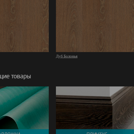
Дуб Болонья
щие товары