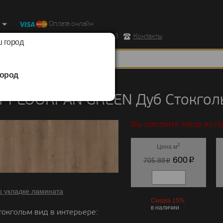
Оплата онлайн
ород, Ул. Республиканская д.43 корпус 3
Контакты
 город
ород
FLOORPAN
/
GREEN
т FLOORPAN GREEN Дуб Стокгол
Вы смотрите товар из г
2
Цена м
p
600
p
705.88
о укладке ламината
Скидка 15%
в наличии
токгольм вид в интерьере: