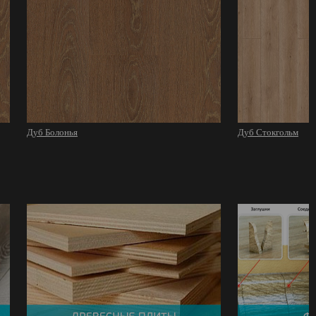
Дуб Болонья
Дуб Стокгольм