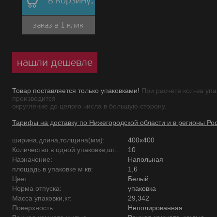
в корзину,
заказ в 1 клик
нашли дешевле
Товар поставляется только упаковками!
При расчете кол-ва упа
производится
округление до целого числа в большую сторону.
Тарифы на доставку по Нижегородской области и в регионы Ро
ширина,длина,толщина(мм):
400х400
Количество в одной упаковке,шт.:
10
Назначение:
Напольная
площадь в упаковке м кв:
1,6
Цвет:
Белый
Норма отпуска:
упаковка
Масса упаковки,кг:
29,342
Поверхность:
Неполированная