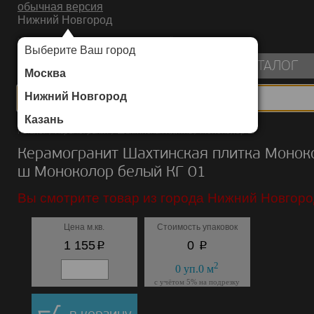
обычная версия
Нижний Новгород
ИНТЕРНЕТ-МАГАЗИН НАПОЛЬНЫХ ПОКРЫТИЙ
Выберите Ваш город
пуста
КАТАЛОГ
Москва
Нижний Новгород
Казань
Каталог
/
Керамогранит
/
Шахтинская плитка
/
Моноколор ш
Керамогранит Шахтинская плитка Монок
ш Моноколор белый КГ 01
Вы смотрите товар из города Нижний Новгоро
Цена м.кв.
Стоимость упаковок
p
p
1 155
0
2
0
уп.
0
м
с учётом 5% на подрезку