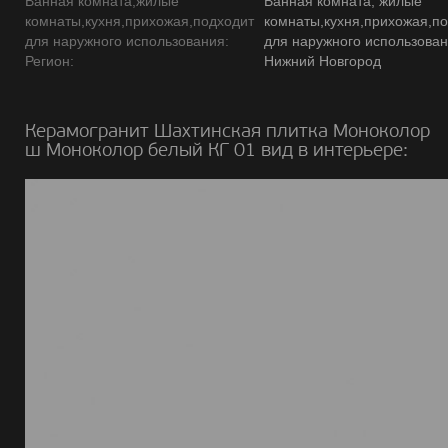
Ванная комната,жилые
Ванная комната, жилые
комнаты,кухня,прихожая,подходит
комнаты,кухня,прихожая,п
для наружного использования:
для наружного использова
Регион:
Нижний Новгород
Керамогранит Шахтинская плитка Моноколор
ш Моноколор белый КГ 01 вид в интерьере: