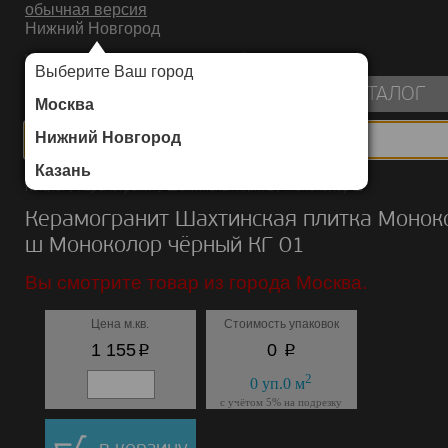
обычная версия
Нижний Новгород
ИНТЕРНЕТ-МАГАЗИН НАПОЛЬНЫХ ПОКРЫТИЙ
Выберите Ваш город
пуста
КАТАЛОГ
Москва
Нижний Новгород
Казань
Каталог
/
Керамогранит
/
Шахтинская плитка
/
Моноколор ш
Керамогранит Шахтинская плитка Монок
ш Моноколор чёрный КГ 01
Вы смотрите товар из города Москва.
Цена м.кв.
Стоимость упаковок
p
p
1 155
0
2
0
уп.
0
м
с учётом 5% на подрезку