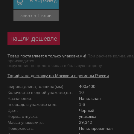
в корзину,
заказ в 1 клик
нашли дешевле
Товар поставляется только упаковками!
При расчете кол-ва упа
производится
округление до целого числа в большую сторону.
Тарифы на доставку по Москве и в регионы России
ширина,длина,толщина(мм):
400х400
Количество в одной упаковке,шт.:
10
Назначение:
Напольная
площадь в упаковке м кв:
1,6
Цвет:
Черный
Норма отпуска:
упаковка
Масса упаковки,кг:
29,342
Поверхность:
Неполированная