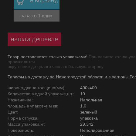
в корзину,
заказ в 1 клик
нашли дешевле
Товар поставляется только упаковками!
При расчете кол-ва упа
производится
округление до целого числа в большую сторону.
Тарифы на доставку по Нижегородской области и в регионы Ро
ширина,длина,толщина(мм):
400х400
Количество в одной упаковке,шт.:
10
Назначение:
Напольная
площадь в упаковке м кв:
1,6
Цвет:
зеленый
Норма отпуска:
упаковка
Масса упаковки,кг:
29,342
Поверхность:
Неполированная