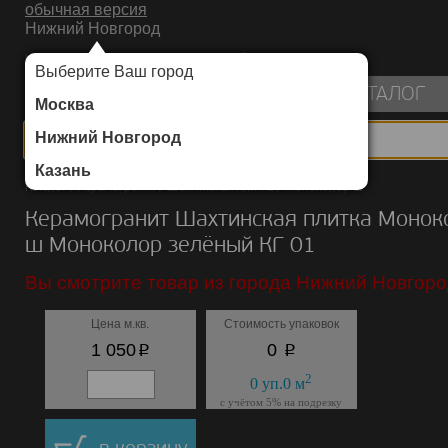
обычная версия
Нижний Новгород
ИНТЕРНЕТ-МАГАЗИН НАПОЛЬНЫХ ПОКРЫТИЙ
Выберите Ваш город
пуста
КАТАЛОГ
Москва
Нижний Новгород
Казань
Каталог
/
Керамогранит
/
Шахтинская плитка
/
Моноколор ш
Керамогранит Шахтинская плитка Монок
ш Моноколор зелёный КГ 01
Вы смотрите товар из города Нижний Новгоро
Цена м.кв.
Стоимость упаковок
p
p
1 050
0
2
0
уп.
0
м
с учётом 5% на подрезку