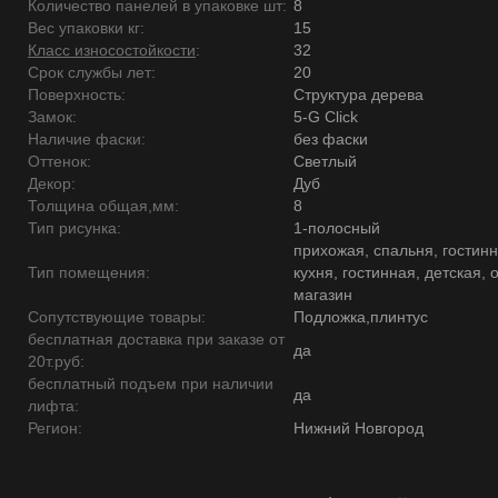
Количество панелей в упаковке шт:
8
Вес упаковки кг:
15
Класс износостойкости
:
32
Срок службы лет:
20
Поверхность:
Структура дерева
Замок:
5-G Click
Наличие фаски:
без фаски
Оттенок:
Светлый
Декор:
Дуб
Толщина общая,мм:
8
Тип рисунка:
1-полосный
прихожая, спальня, гостинн
Тип помещения:
кухня, гостинная, детская, 
магазин
Сопутствующие товары:
Подложка,плинтус
бесплатная доставка при заказе от
да
20т.руб:
бесплатный подъем при наличии
да
лифта:
Регион:
Нижний Новгород