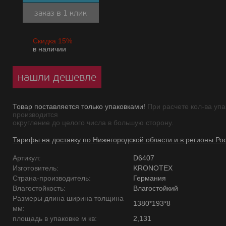
заказ в 1 клик
Скидка 15%
в наличии
нашли дешевле
Товар поставляется только упаковками!
При расчете кол-ва упа
производится
округление до целого числа в большую сторону.
Тарифы на доставку по Нижегородской области и в регионы Ро
Артикул:
D6407
Изготовитель:
KRONOTEX
Страна-производитель:
Германия
Влагостойкость:
Влагостойкий
Размеры длина ширина толщина
1380*193*8
мм:
площадь в упаковке м кв:
2,131