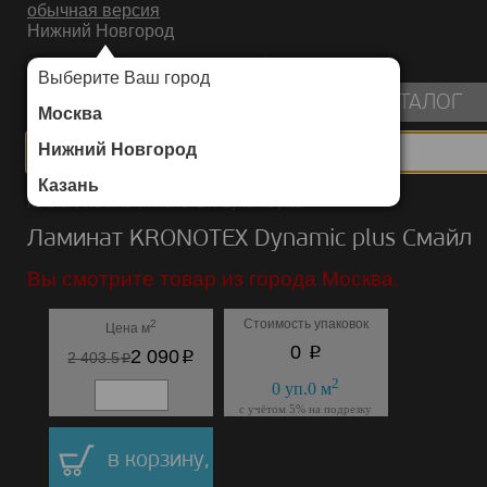
обычная версия
Нижний Новгород
ИНТЕРНЕТ-МАГАЗИН НАПОЛЬНЫХ ПОКРЫТИЙ
Выберите Ваш город
пуста
КАТАЛОГ
Москва
Нижний Новгород
Казань
Каталог
/
Ламинат
/
KRONOTEX
/
Dynamic plus
Ламинат KRONOTEX Dynamic plus Смайл
Вы смотрите товар из города Москва.
Стоимость упаковок
2
Цена м
p
0
p
2 090
p
2 403.5
2
0
уп.
0
м
с учётом 5% на подрезку
в корзину,