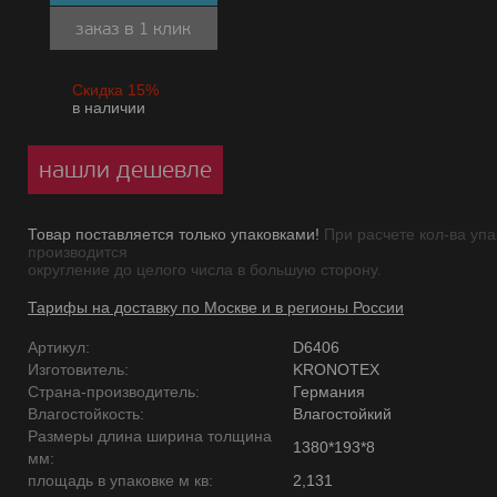
заказ в 1 клик
Скидка 15%
в наличии
нашли дешевле
Товар поставляется только упаковками!
При расчете кол-ва упа
производится
округление до целого числа в большую сторону.
Тарифы на доставку по Москве и в регионы России
Артикул:
D6406
Изготовитель:
KRONOTEX
Страна-производитель:
Германия
Влагостойкость:
Влагостойкий
Размеры длина ширина толщина
1380*193*8
мм:
площадь в упаковке м кв:
2,131