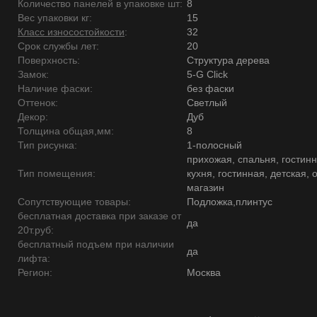
Количество панелей в упаковке шт:
8
Вес упаковки кг:
15
Класс износостойкости
:
32
Срок службы лет:
20
Поверхность:
Структура дерева
Замок:
5-G Click
Наличие фаски:
без фаски
Оттенок:
Светлый
Декор:
Дуб
Толщина общая,мм:
8
Тип рисунка:
1-полосный
прихожая, спальня, гостинн
Тип помещения:
кухня, гостинная, детская, 
магазин
Сопутствующие товары:
Подложка,плинтус
бесплатная доставка при заказе от
да
20т.руб:
бесплатный подъем при наличии
да
лифта:
Регион:
Москва