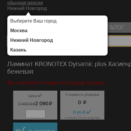
обычная версия
Нижний Новгород
ИНТЕРНЕТ-МАГАЗИН НАПОЛЬНЫХ ПОКРЫТИЙ
Выберите Ваш город
пуста
КАТАЛОГ
Москва
Нижний Новгород
Казань
Каталог
/
Ламинат
/
KRONOTEX
/
Dynamic plus
Ламинат KRONOTEX Dynamic plus Хасиен
бежевая
Вы смотрите товар из города Казань.
Стоимость упаковок
2
Цена м
p
0
p
2 090
p
2 403.5
2
0
уп.
0
м
с учётом 5% на подрезку