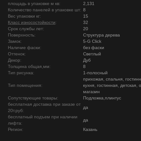
площадь в упаковке м кв:
2,131
Количество панелей в упаковке шт:
8
Вес упаковки кг:
15
Класс износостойкости
:
32
Срок службы лет:
20
Поверхность:
Структура дерева
Замок:
5-G Click
Наличие фаски:
без фаски
Оттенок:
Светлый
Декор:
Дуб
Толщина общая,мм:
8
Тип рисунка:
1-полосный
прихожая, спальня, гостинн
Тип помещения:
кухня, гостинная, детская, 
магазин
Сопутствующие товары:
Подложка,плинтус
бесплатная доставка при заказе от
да
20т.руб:
бесплатный подъем при наличии
да
лифта:
Регион:
Казань