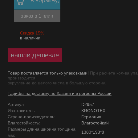
в корзину,
заказ в 1 клик
Скидка 15%
в наличии
нашли дешевле
Товар поставляется только упаковками!
При расчете кол-ва упа
производится
округление до целого числа в большую сторону.
Тарифы на доставку по Казани и в регионы России
Артикул:
D2957
Изготовитель:
KRONOTEX
Страна-производитель:
Германия
Влагостойкость:
Влагостойкий
Размеры длина ширина толщина
1380*193*8
мм: