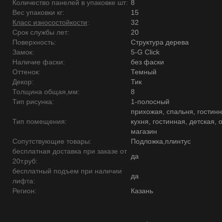
Количество панелей в упаковке шт:
8
Вес упаковки кг:
15
Класс износостойкости
:
32
Срок службы лет:
20
Поверхность:
Структура дерева
Замок:
5-G Click
Наличие фаски:
без фаски
Оттенок:
Темный
Декор:
Тик
Толщина общая,мм:
8
Тип рисунка:
1-полосный
прихожая, спальня, гостинн
Тип помещения:
кухня, гостинная, детская, 
магазин
Сопутствующие товары:
Подложка,плинтус
бесплатная доставка при заказе от
да
20т.руб:
бесплатный подъем при наличии
да
лифта:
Регион:
Казань