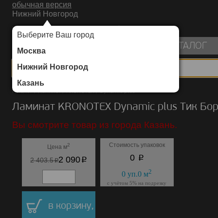
обычная версия
Нижний Новгород
ИНТЕРНЕТ-МАГАЗИН НАПОЛЬНЫХ ПОКРЫТИЙ
Выберите Ваш город
пуста
КАТАЛОГ
Москва
Нижний Новгород
Казань
Каталог
/
Ламинат
/
KRONOTEX
/
Dynamic plus
Ламинат KRONOTEX Dynamic plus Тик Бо
Вы смотрите товар из города Казань.
Стоимость упаковок
2
Цена м
p
0
p
2 090
p
2 403.5
2
0
уп.
0
м
с учётом 5% на подрезку
в корзину,