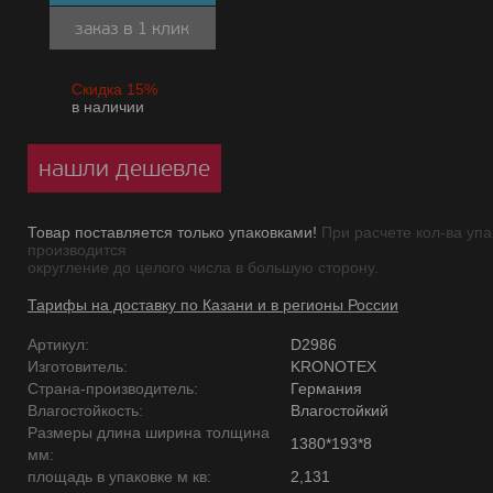
заказ в 1 клик
Скидка 15%
в наличии
нашли дешевле
Товар поставляется только упаковками!
При расчете кол-ва упа
производится
округление до целого числа в большую сторону.
Тарифы на доставку по Казани и в регионы России
Артикул:
D2986
Изготовитель:
KRONOTEX
Страна-производитель:
Германия
Влагостойкость:
Влагостойкий
Размеры длина ширина толщина
1380*193*8
мм:
площадь в упаковке м кв:
2,131