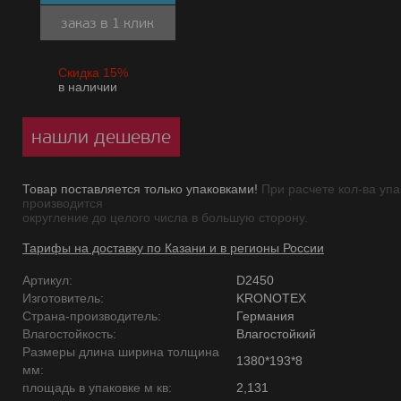
заказ в 1 клик
Скидка 15%
в наличии
нашли дешевле
Товар поставляется только упаковками!
При расчете кол-ва упа
производится
округление до целого числа в большую сторону.
Тарифы на доставку по Казани и в регионы России
Артикул:
D2450
Изготовитель:
KRONOTEX
Страна-производитель:
Германия
Влагостойкость:
Влагостойкий
Размеры длина ширина толщина
1380*193*8
мм:
площадь в упаковке м кв:
2,131