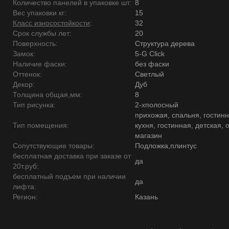
Количество панелей в упаковке шт:
8
Вес упаковки кг:
15
Класс износостойкости
:
32
Срок службы лет:
20
Поверхность:
Структура дерева
Замок:
5-G Click
Наличие фаски:
без фаски
Оттенок:
Светлый
Декор:
Дуб
Толщина общая,мм:
8
Тип рисунка:
2-хполосный
прихожая, спальня, гостинн
Тип помещения:
кухня, гостинная, детская, 
магазин
Сопутствующие товары:
Подложка,плинтус
бесплатная доставка при заказе от
да
20т.руб:
бесплатный подъем при наличии
да
лифта:
Регион:
Казань