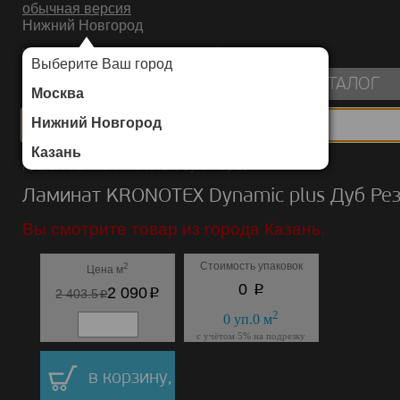
обычная версия
Нижний Новгород
ИНТЕРНЕТ-МАГАЗИН НАПОЛЬНЫХ ПОКРЫТИЙ
Выберите Ваш город
пуста
КАТАЛОГ
Москва
Нижний Новгород
Казань
Каталог
/
Ламинат
/
KRONOTEX
/
Dynamic plus
Ламинат KRONOTEX Dynamic plus Дуб Ре
Вы смотрите товар из города Казань.
Стоимость упаковок
2
Цена м
p
0
p
2 090
p
2 403.5
2
0
уп.
0
м
с учётом 5% на подрезку
в корзину,