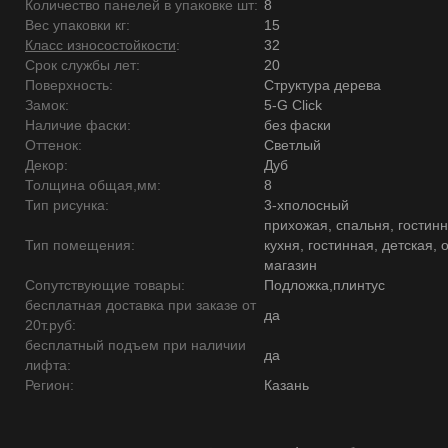
Количество панелей в упаковке шт:
8
Вес упаковки кг:
15
Класс износостойкости
:
32
Срок службы лет:
20
Поверхность:
Структура дерева
Замок:
5-G Click
Наличие фаски:
без фаски
Оттенок:
Светлый
Декор:
Дуб
Толщина общая,мм:
8
Тип рисунка:
3-хполосный
прихожая, спальня, гостинн
Тип помещения:
кухня, гостинная, детская, 
магазин
Сопутствующие товары:
Подложка,плинтус
бесплатная доставка при заказе от
да
20т.руб:
бесплатный подъем при наличии
да
лифта:
Регион:
Казань