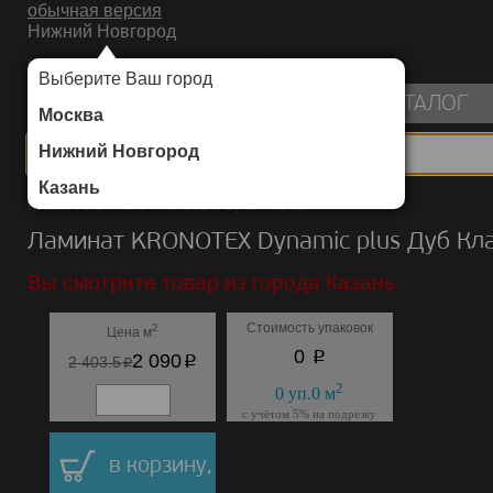
обычная версия
Нижний Новгород
ИНТЕРНЕТ-МАГАЗИН НАПОЛЬНЫХ ПОКРЫТИЙ
Выберите Ваш город
пуста
КАТАЛОГ
Москва
Нижний Новгород
Казань
Каталог
/
Ламинат
/
KRONOTEX
/
Dynamic plus
Ламинат KRONOTEX Dynamic plus Дуб Кл
Вы смотрите товар из города Казань.
Стоимость упаковок
2
Цена м
p
0
p
2 090
p
2 403.5
2
0
уп.
0
м
с учётом 5% на подрезку
в корзину,