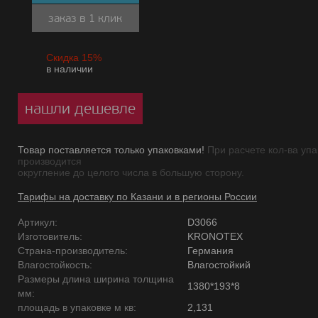
заказ в 1 клик
Скидка 15%
в наличии
нашли дешевле
Товар поставляется только упаковками!
При расчете кол-ва упа
производится
округление до целого числа в большую сторону.
Тарифы на доставку по Казани и в регионы России
Артикул:
D3066
Изготовитель:
KRONOTEX
Страна-производитель:
Германия
Влагостойкость:
Влагостойкий
Размеры длина ширина толщина
1380*193*8
мм:
площадь в упаковке м кв:
2,131