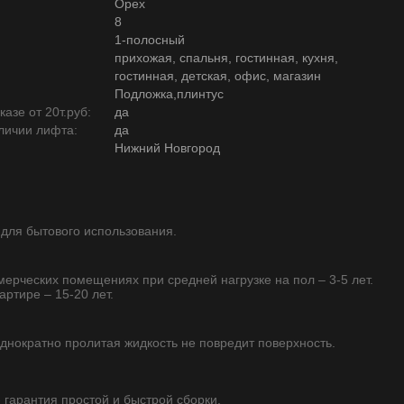
Орех
8
1-полосный
прихожая, спальня, гостинная, кухня,
гостинная, детская, офис, магазин
Подложка,плинтус
азе от 20т.руб:
да
личии лифта:
да
Нижний Новгород
 для бытового использования.
ммерческих помещениях при средней нагрузке на пол – 3-5 лет.
артире – 15-20 лет.
однократно пролитая жидкость не повредит поверхность.
- гарантия простой и быстрой сборки.