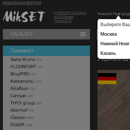
МОБИЛЬНАЯ ВЕРСИЯ
ИНТЕРНЕТ-МАГАЗИН
Нижний Новгород
НАПОЛЬНЫХ
г. Нижний Новг
ПОКРЫТИЙ
Выберите Ваш
КАТАЛОГ
Москва
Нижний Новг
Каталог
/
Ламинат
/
Ламинат
Казань
Ламинат
Swiss Krono
(24)
FLOORFORT
(72)
BinylPRO
(51)
Kastamonu
(132)
Alsafloor
(78)
Camsan
(33)
THYS group
(87)
Aberhof
(72)
Classen
(606)
EGGER
(168)