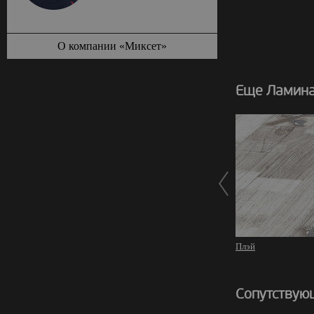
О компании «Миксет»
Еще Ламинат
Плэй
Сопутствую