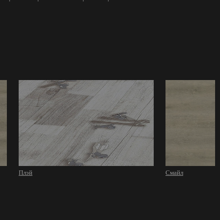
Плэй
Смайл