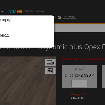
Оплата онлайн
ород, Ул. Республиканская д.43 корпус 3
Контакты
 город
ород
KRONOTEX
/
Dynamic plus
 KRONOTEX Dynamic plus Орех 
Вы смотрите товар из г
2
Цена м
p
2 090
p
2 458.82
Скидка 15%
в наличии