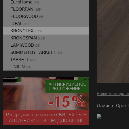
EuroHome
(45)
FLOORPAN
(165)
FLOORWOOD
(96)
IDEAL
(15)
KRONOTEX
(573)
KRONOSPAN
(123)
LAMIWOOD
(39)
SOMMER BY TARKETT
(12)
TARKETT
(258)
UNILIN
(81)
Наши мастера п
Ламинат Орех 
Распродажа ламината
СКИДКА
15 %
АНТИКРИЗИСНОЕ ПРЕДЛОЖЕНИЕ