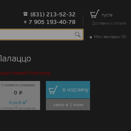
(831) 213-52-32
пуста
+ 7 905 193-40-78
Доставка и оплата
Мои закладки (0)
Палаццо
орода Нижний Новгород.
Стоимость упаковок
в корзину
p
0
2
0
уп.
0
м
заказ в 1 клик
с учётом 5% на подрезку