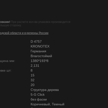
овками!
При расчете кол-ва упаковок производится
ольшую сторону.
одской области и в регионы России
D 4757
KRONOTEX
Германия
Влагостойкий
лщина мм:
1380*193*8
2,131
вке шт:
8
15
32
20
Структура дерева
5-G Click
без фаски
Коричневый, Темный