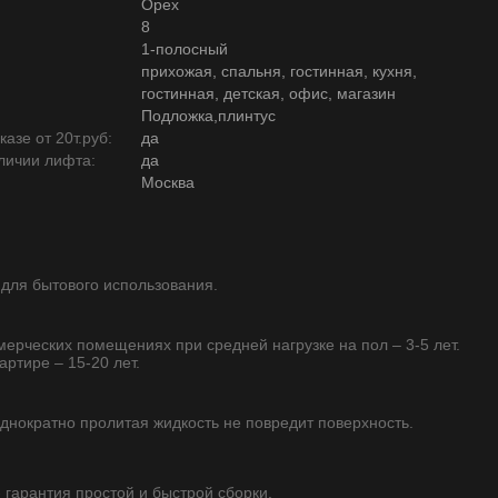
Орех
8
1-полосный
прихожая, спальня, гостинная, кухня,
гостинная, детская, офис, магазин
Подложка,плинтус
азе от 20т.руб:
да
личии лифта:
да
Москва
 для бытового использования.
ммерческих помещениях при средней нагрузке на пол – 3-5 лет.
артире – 15-20 лет.
однократно пролитая жидкость не повредит поверхность.
- гарантия простой и быстрой сборки.