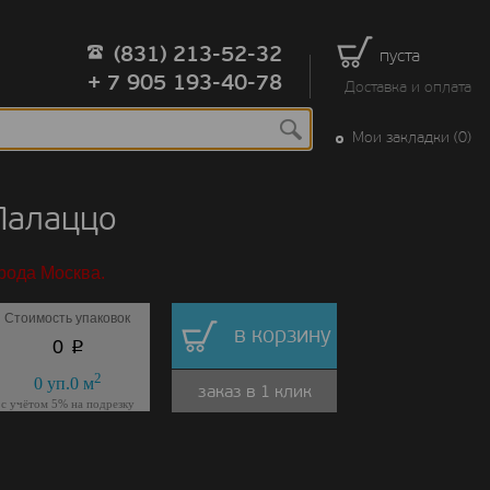
(831) 213-52-32
пуста
+ 7 905 193-40-78
Доставка и оплата
Мои закладки (0)
Палаццо
рода Москва.
Стоимость упаковок
в корзину
p
0
2
0
уп.
0
м
заказ в 1 клик
с учётом 5% на подрезку