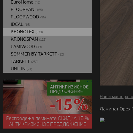
EuroHome
(45)
FLOORPAN
(165)
FLOORWOOD
(96)
IDEAL
(15)
KRONOTEX
(573)
KRONOSPAN
(123)
LAMIWOOD
(39)
SOMMER BY TARKETT
(12)
TARKETT
(258)
UNILIN
(81)
Наши мастера п
Ламинат Орех 
Распродажа ламината
СКИДКА
15 %
АНТИКРИЗИСНОЕ ПРЕДЛОЖЕНИЕ