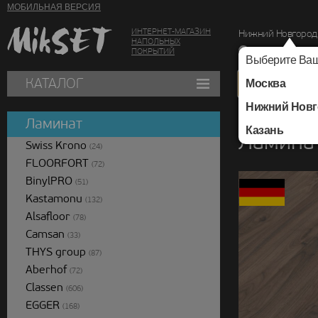
МОБИЛЬНАЯ ВЕРСИЯ
ИНТЕРНЕТ-МАГАЗИН
Нижний Новгород
НАПОЛЬНЫХ
г. Нижний Новг
ПОКРЫТИЙ
Выберите Ваш
КАТАЛОГ
Москва
Нижний Новг
Каталог
/
Ламинат
/
Ламинат
Казань
Ламинат
Swiss Krono
(24)
FLOORFORT
(72)
BinylPRO
(51)
Kastamonu
(132)
Alsafloor
(78)
Camsan
(33)
THYS group
(87)
Aberhof
(72)
Classen
(606)
EGGER
(168)