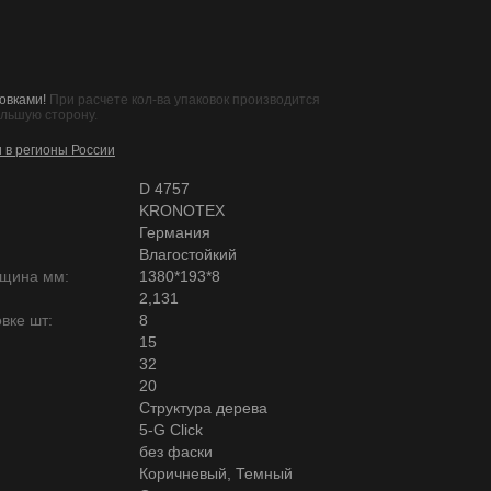
овками!
При расчете кол-ва упаковок производится
ольшую сторону.
и в регионы России
D 4757
KRONOTEX
Германия
Влагостойкий
лщина мм:
1380*193*8
2,131
вке шт:
8
15
32
20
Структура дерева
5-G Click
без фаски
Коричневый, Темный