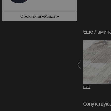
О компании «Миксет»
Еще Ламинат
Плэй
Сопутствую