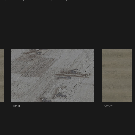
Плэй
Смайл