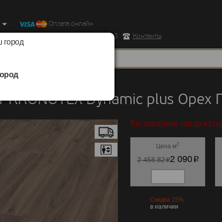
Оплата онлайн
ород, Ул. Республиканская д.43 корпус 3
Контакты
 город
ород
KRONOTEX
/
Dynamic plus
 KRONOTEX Dynamic plus Орех 
Вы смотрите товар из го
2
Цена м
p
2 090
p
2 458.82
Скидка 15%
в наличии