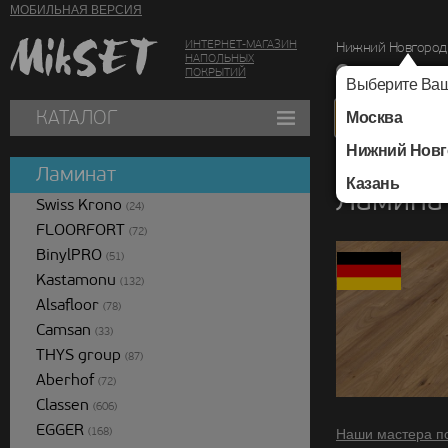
МОБИЛЬНАЯ ВЕРСИЯ
ИНТЕРНЕТ-МАГАЗИН
Нижний Новгород
НАПОЛЬНЫХ
г. Нижний Новг
ПОКРЫТИЙ
Выберите Ваш
КАТАЛОГ
Москва
Нижний Новг
Каталог
/
Ламинат
/
Ламинат
Казань
Ламина
Swiss Krono
(24)
FLOORFORT
(72)
BinylPRO
(51)
Kastamonu
(132)
Alsafloor
(78)
Camsan
(33)
THYS group
(87)
Aberhof
(72)
Classen
(606)
EGGER
(168)
Наши мастера п