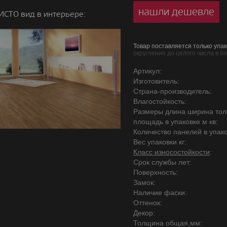
нашли дешевле
СТО вид в интерьере:
Товар поставляется только упак
округление до целого числа в б
Артикул:
Изготовитель:
Страна-производитель:
Влагостойкость:
Размеры длина ширина то
площадь в упаковке м кв:
Количество панелей в упако
Вес упаковки кг:
Класс износостойкости
:
Срок службы лет:
Поверхность:
Замок:
Наличие фаски:
Оттенок:
Декор:
Толщина общая,мм: