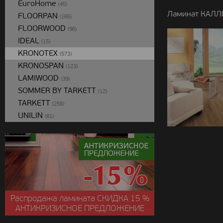
EuroHome
(45)
Ламинат КАЛЛИ
FLOORPAN
(165)
FLOORWOOD
(96)
IDEAL
(15)
KRONOTEX
(573)
KRONOSPAN
(123)
LAMIWOOD
(39)
SOMMER BY TARKETT
(12)
TARKETT
(258)
UNILIN
(81)
Распродажа ламината
СКИДКА
15 %
АНТИКРИЗИСНОЕ ПРЕДЛОЖЕНИЕ