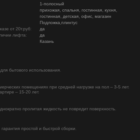
1-полосный
прихожая, спальня, гостинная, кухня,
гостинная, детская, офис, магазин
Подложка,плинтус
азе от 20т.руб:
да
личии лифта:
да
Казань
 для бытового использования.
ммерческих помещениях при средней нагрузке на пол – 3-5 лет.
артире – 15-20 лет.
однократно пролитая жидкость не повредит поверхность.
- гарантия простой и быстрой сборки.