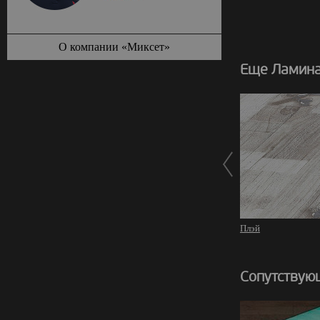
О компании «Миксет»
Еще Ламинат
Плэй
Сопутствую