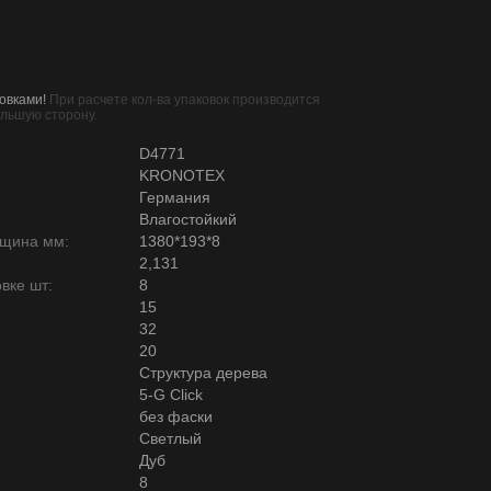
овками!
При расчете кол-ва упаковок производится
ольшую сторону.
D4771
KRONOTEX
Германия
Влагостойкий
лщина мм:
1380*193*8
2,131
вке шт:
8
15
32
20
Структура дерева
5-G Click
без фаски
Светлый
Дуб
8