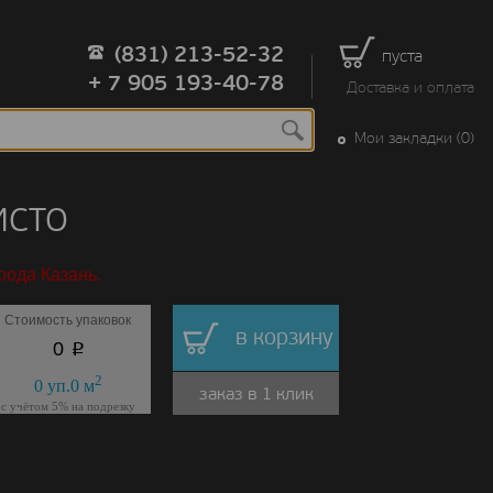
(831) 213-52-32
пуста
+ 7 905 193-40-78
Доставка и оплата
Мои закладки (0)
ИСТО
рода Казань.
Стоимость упаковок
в корзину
p
0
2
0
уп.
0
м
заказ в 1 клик
с учётом 5% на подрезку