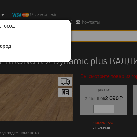
Оплата онлайн
ород, Ул. Республиканская д.43 корпус 3
Контакты
 город
ород
KRONOTEX
/
Dynamic plus
т KRONOTEX Dynamic plus КАЛЛ
Вы смотрите товар из го
2
Цена м
p
2 090
p
2 458.82
Скидка 15%
в наличии
о укладке ламината