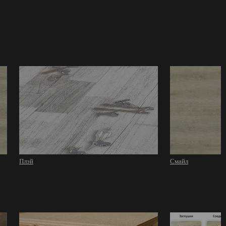
Плэй
Смайл