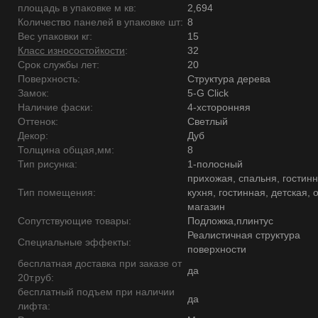
площадь в упаковке м кв:
2,694
Количество панелей в упаковке шт:
8
Вес упаковки кг:
15
Класс износостойкости
:
32
Срок службы лет:
20
Поверхность:
Структура дерева
Замок:
5-G Click
Наличие фаски:
4-хсторонняя
Оттенок:
Светлый
Декор:
Дуб
Толщина общая,мм:
8
Тип рисунка:
1-полосный
прихожая, спальня, гостинн
Тип помещения:
кухня, гостинная, детская, 
магазин
Сопутствующие товары:
Подложка,плинтус
Реалистичная структура
Специальные эффекты:
поверхности
бесплатная доставка при заказе от
да
20т.руб:
бесплатный подъем при наличии
да
лифта: