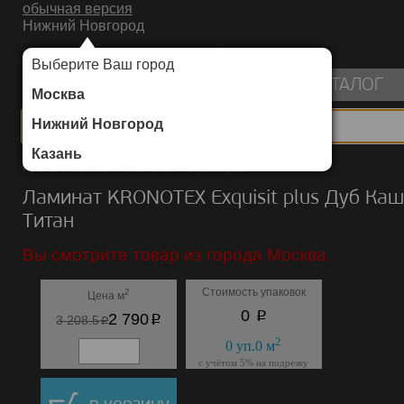
обычная версия
Нижний Новгород
ИНТЕРНЕТ-МАГАЗИН НАПОЛЬНЫХ ПОКРЫТИЙ
Выберите Ваш город
пуста
КАТАЛОГ
Москва
Нижний Новгород
Казань
Каталог
/
Ламинат
/
KRONOTEX
/
Exquisit plus
Ламинат KRONOTEX Exquisit plus Дуб Ка
Титан
Вы смотрите товар из города Москва.
Стоимость упаковок
2
Цена м
p
0
p
2 790
p
3 208.5
2
0
уп.
0
м
с учётом 5% на подрезку