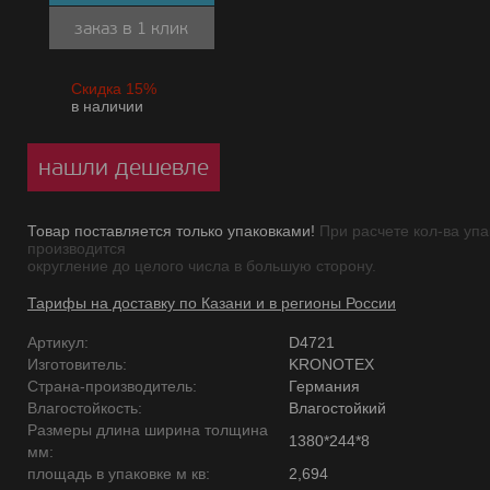
заказ в 1 клик
Скидка 15%
в наличии
нашли дешевле
Товар поставляется только упаковками!
При расчете кол-ва упа
производится
округление до целого числа в большую сторону.
Тарифы на доставку по Казани и в регионы России
Артикул:
D4721
Изготовитель:
KRONOTEX
Страна-производитель:
Германия
Влагостойкость:
Влагостойкий
Размеры длина ширина толщина
1380*244*8
мм:
площадь в упаковке м кв:
2,694