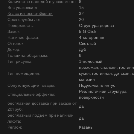
Количество панелей в упаковке шт:
8
Вес упаковки кг:
15
Класс износостойкости
:
32
Срок службы лет:
20
Поверхность:
Структура дерева
Замок:
5-G Click
Наличие фаски:
4-хсторонняя
Оттенок:
Светлый
Декор:
Дуб
Толщина общая,мм:
8
Тип рисунка:
1-полосный
прихожая, спальня, гостинн
Тип помещения:
кухня, гостинная, детская, 
магазин
Сопутствующие товары:
Подложка,плинтус
Реалистичная структура
Специальные эффекты:
поверхности
бесплатная доставка при заказе от
да
20т.руб:
бесплатный подъем при наличии
да
лифта:
Регион:
Казань