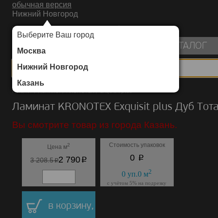
обычная версия
Нижний Новгород
ИНТЕРНЕТ-МАГАЗИН НАПОЛЬНЫХ ПОКРЫТИЙ
Выберите Ваш город
пуста
КАТАЛОГ
Москва
Нижний Новгород
Казань
Каталог
/
Ламинат
/
KRONOTEX
/
Exquisit plus
Ламинат KRONOTEX Exquisit plus Дуб Тот
Вы смотрите товар из города Казань.
Стоимость упаковок
2
Цена м
p
0
p
2 790
p
3 208.5
2
0
уп.
0
м
с учётом 5% на подрезку
в корзину,