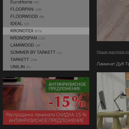
EuroHome
(45)
FLOORPAN
(165)
FLOORWOOD
(96)
IDEAL
(15)
KRONOTEX
(573)
KRONOSPAN
(123)
LAMIWOOD
(39)
SOMMER BY TARKETT
Наши мастера п
(12)
TARKETT
(258)
Ламинат Дуб Т
UNILIN
(81)
Распродажа ламината
СКИДКА
15 %
АНТИКРИЗИСНОЕ ПРЕДЛОЖЕНИЕ