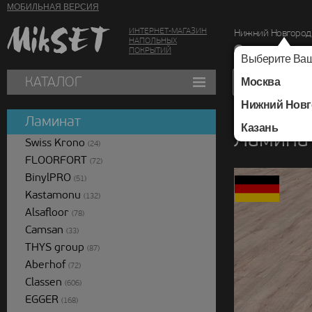
МОБИЛЬНАЯ ВЕРСИЯ
ИНТЕРНЕТ-МАГАЗИН
Нижний Новгород
НАПОЛЬНЫХ
г. Нижний Новг
ПОКРЫТИЙ
Выберите Ваш
КАТАЛОГ
Москва
Нижний Новг
Каталог
/
Ламинат
/
Ламинат
Казань
Ламинат
Swiss Krono
(24)
FLOORFORT
(72)
BinylPRO
(51)
Kastamonu
(132)
Alsafloor
(78)
Camsan
(33)
THYS group
(87)
Aberhof
(72)
Classen
(606)
EGGER
(168)