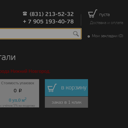
(831) 213-52-32
пуста
+ 7 905 193-40-78
Доставка и оплата
Мои закладки (0)
тали
орода Нижний Новгород.
Стоимость упаковок
в корзину
p
0
2
0
уп.
0
м
заказ в 1 клик
с учётом 5% на подрезку