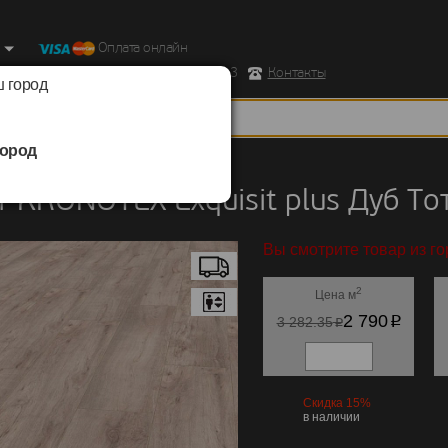
Оплата онлайн
ород, Ул. Республиканская д.43 корпус 3
Контакты
 город
ород
KRONOTEX
/
Exquisit plus
 KRONOTEX Exquisit plus Дуб То
Вы смотрите товар из г
2
Цена м
p
2 790
p
3 282.35
Скидка 15%
в наличии