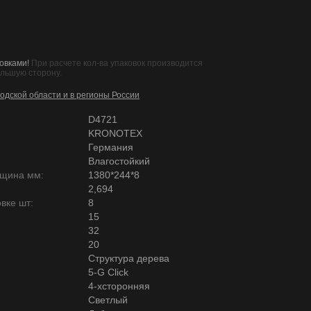
овками!
При расчете кол-ва упаковок производится
ольшую сторону.
одской области и в регионы России
D4721
KRONOTEX
Германия
Влагостойкий
лщина мм:
1380*244*8
2,694
вке шт:
8
15
32
20
Структура дерева
5-G Click
4-хсторонняя
Светлый