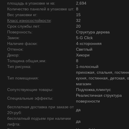
площадь в упаковке м кв:
2,694
Количество панелей в упаковке шт:
8
Вес упаковки кг:
15
Класс износостойкости
:
32
Срок службы лет:
20
Поверхность:
Структура дерева
Замок:
5-G Click
Наличие фаски:
4-хсторонняя
Оттенок:
Светлый
Декор:
Хикори
Толщина общая,мм:
8
Тип рисунка:
1-полосный
прихожая, спальня, гостинн
Тип помещения:
кухня, гостинная, детская, 
магазин
Сопутствующие товары:
Подложка,плинтус
Реалистичная структура
Специальные эффекты:
поверхности
бесплатная доставка при заказе от
да
20т.руб:
бесплатный подъем при наличии
да
лифта: