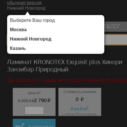
обычная версия
Нижний Новгород
ИНТЕРНЕТ-МАГАЗИН НАПОЛЬНЫХ ПОКРЫТИЙ
Выберите Ваш город
пуста
КАТАЛОГ
Москва
Нижний Новгород
Казань
Каталог
/
Ламинат
/
KRONOTEX
/
Exquisit plus
Ламинат KRONOTEX Exquisit plus Хикори
Занзибар Природный
Вы смотрите товар из города Нижний Новгоро
Стоимость упаковок
2
Цена м
p
0
p
2 790
p
3 208.5
2
0
уп.
0
м
с учётом 5% на подрезку