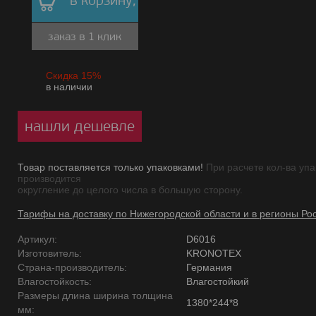
в корзину,
заказ в 1 клик
Скидка 15%
в наличии
нашли дешевле
Товар поставляется только упаковками!
При расчете кол-ва упа
производится
округление до целого числа в большую сторону.
Тарифы на доставку по Нижегородской области и в регионы Ро
Артикул:
D6016
Изготовитель:
KRONOTEX
Страна-производитель:
Германия
Влагостойкость:
Влагостойкий
Размеры длина ширина толщина
1380*244*8
мм: