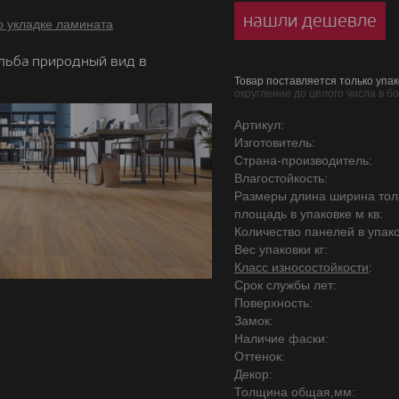
нашли дешевле
о укладке ламината
льба природный вид в
Товар поставляется только упак
округление до целого числа в б
Артикул:
Изготовитель:
Страна-производитель:
Влагостойкость:
Размеры длина ширина то
площадь в упаковке м кв:
Количество панелей в упако
Вес упаковки кг:
Класс износостойкости
:
Срок службы лет:
Поверхность:
Замок:
Наличие фаски:
Оттенок:
Декор:
Толщина общая,мм: