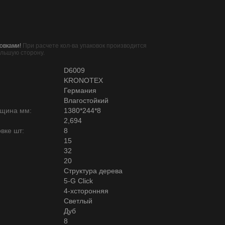
овками!
При расчете кол-ва упаковок производится
ольшую сторону.
D6009
KRONOTEX
Германия
Влагостойкий
лщина мм:
1380*244*8
2,694
вке шт:
8
15
32
20
Структура дерева
5-G Click
4-хсторонняя
Светлый
Дуб
8