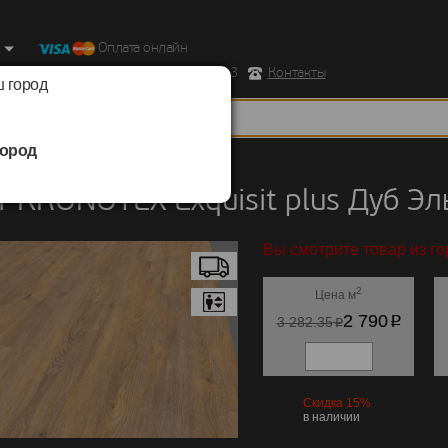
Оплата онлайн
ород, Ул. Республиканская д.43 корпус 3
Контакты
 город
ород
KRONOTEX
/
Exquisit plus
 KRONOTEX Exquisit plus Дуб Э
Вы смотрите товар из го
2
Цена м
p
2 790
p
3 282.35
Скидка 15%
в наличии