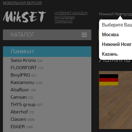
МОБИЛЬНАЯ ВЕРСИЯ
ИНТЕРНЕТ-МАГАЗИН
Нижний Новгород
НАПОЛЬНЫХ
г. Нижний Новг
ПОКРЫТИЙ
Выберите Ваш
КАТАЛОГ
Москва
Нижний Новг
Каталог
/
Ламинат
/
Ламинат
Казань
Ламинат
Swiss Krono
(24)
FLOORFORT
(72)
BinylPRO
(51)
Kastamonu
(132)
Alsafloor
(78)
Camsan
(33)
THYS group
(87)
Aberhof
(72)
Classen
(606)
EGGER
(168)