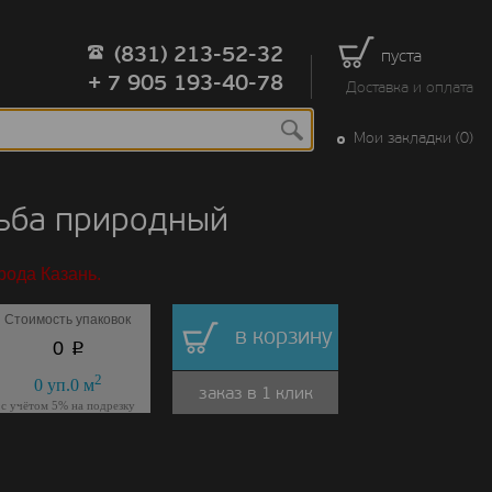
(831) 213-52-32
пуста
+ 7 905 193-40-78
Доставка и оплата
Мои закладки (0)
льба природный
рода Казань.
Стоимость упаковок
в корзину
p
0
2
0
уп.
0
м
заказ в 1 клик
с учётом 5% на подрезку