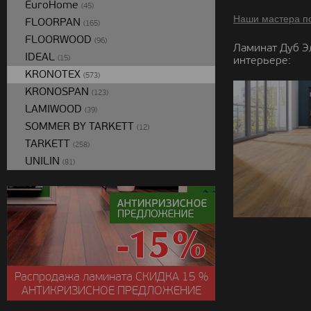
EuroHome
(45)
Наши мастера п
FLOORPAN
(165)
FLOORWOOD
(96)
Ламинат Дуб Э
IDEAL
интерьере:
(15)
KRONOTEX
(573)
KRONOSPAN
(123)
LAMIWOOD
(39)
SOMMER BY TARKETT
(12)
TARKETT
(258)
UNILIN
(81)
Распродажа ламината
СКИДКА
15 %
АНТИКРИЗИСНОЕ ПРЕДЛОЖЕНИЕ