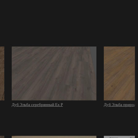
Дуб Эльба серебрянный Ex P
Дуб Эльба природ