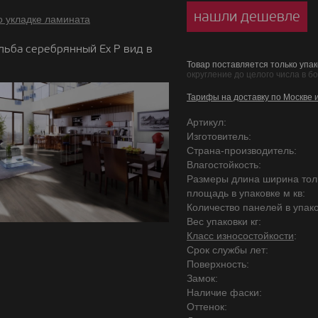
нашли дешевле
о укладке ламината
льба серебрянный Ex P вид в
Товар поставляется только упак
округление до целого числа в б
Тарифы на доставку по Москве 
Артикул:
Изготовитель:
Страна-производитель:
Влагостойкость:
Размеры длина ширина то
площадь в упаковке м кв:
Количество панелей в упако
Вес упаковки кг:
Класс износостойкости
:
Срок службы лет:
Поверхность:
Замок:
Наличие фаски:
Оттенок: