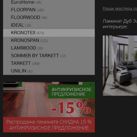
EuroHome
(45)
Наши мастера п
FLOORPAN
(165)
FLOORWOOD
(96)
Ламинат Дуб Э
IDEAL
интерьере:
(15)
KRONOTEX
(573)
KRONOSPAN
(123)
LAMIWOOD
(39)
SOMMER BY TARKETT
(12)
TARKETT
(258)
UNILIN
(81)
Распродажа ламината
СКИДКА
15 %
АНТИКРИЗИСНОЕ ПРЕДЛОЖЕНИЕ