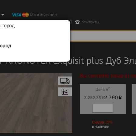
Оплата онлайн
ород, Ул. Республиканская д.43 корпус 3
Контакты
 город
ород
KRONOTEX
/
Exquisit plus
 KRONOTEX Exquisit plus Дуб Эл
Вы смотрите товар из го
2
Цена м
p
2 790
p
3 282.35
Скидка 15%
в наличии