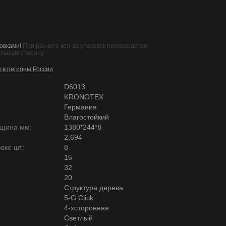
овками!
При расчете кол-ва упаковок производится
ольшую сторону.
и в регионы России
D6013
KRONOTEX
Германия
Влагостойкий
лщина мм:
1380*244*8
2,694
вке шт:
8
15
32
20
Структура дерева
5-G Click
4-хсторонняя
Светлый