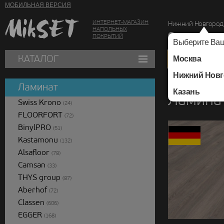
МОБИЛЬНАЯ ВЕРСИЯ
ИНТЕРНЕТ-МАГАЗИН
Нижний Новгород
НАПОЛЬНЫХ
г. Нижний Новг
ПОКРЫТИЙ
Выберите Ваш
КАТАЛОГ
Москва
Нижний Новг
Каталог
/
Ламинат
/
Ламинат
Казань
Ламинат
Swiss Krono
(24)
FLOORFORT
(72)
BinylPRO
(51)
Kastamonu
(132)
Alsafloor
(78)
Camsan
(33)
THYS group
(87)
Aberhof
(72)
Classen
(606)
EGGER
(168)