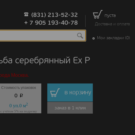
(831) 213-52-32
пуста
+ 7 905 193-40-78
Доставка и оплата
Мои закладки (0)
ьба серебрянный Ex P
рода Москва.
Стоимость упаковок
в корзину
p
0
2
0
уп.
0
м
заказ в 1 клик
с учётом 5% на подрезку