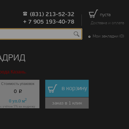
(831) 213-52-32
пуста
+ 7 905 193-40-78
Доставка и оплата
Мои закладки (0)
МАДРИД
рода Казань.
Стоимость упаковок
в корзину
p
0
2
0
уп.
0
м
заказ в 1 клик
с учётом 5% на подрезку