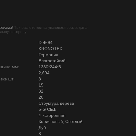
овками!
При расчете кол-ва упаковок производится
ольшую сторону.
D 4694
KRONOTEX
Германия
Влагостойкий
лщина мм:
1380*244*8
2,694
вке шт:
8
15
32
20
Структура дерева
5-G Click
4-хсторонняя
Коричневый, Светлый
Дуб
8