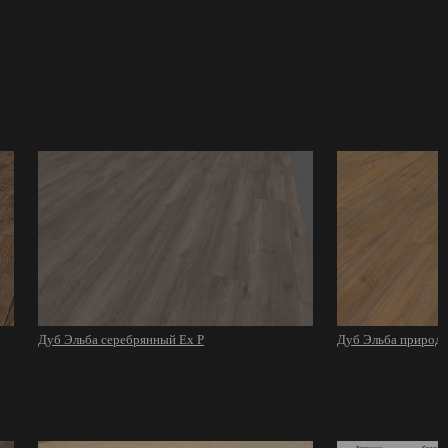
Дуб Эльба серебрянный Ex P
Дуб Эльба природ