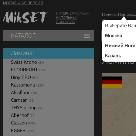
МОБИЛЬНАЯ ВЕРСИЯ
ИНТЕРНЕТ-МАГАЗИН
Нижний Новгород
НАПОЛЬНЫХ
г. Нижний Новг
ПОКРЫТИЙ
Выберите Ваш
КАТАЛОГ
Москва
Нижний Новг
Каталог
/
Ламинат
/
Ламинат
Казань
Ламинат
Swiss Krono
(24)
FLOORFORT
(72)
BinylPRO
(51)
Kastamonu
(132)
Alsafloor
(78)
Camsan
(33)
THYS group
(87)
Aberhof
(72)
Classen
(606)
EGGER
(168)