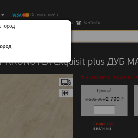
Оплата онлайн
ород, Ул. Республиканская д.43 корпус 3
Контакты
 город
ород
KRONOTEX
/
Exquisit plus
 KRONOTEX Exquisit plus ДУБ 
Вы смотрите товар из го
2
Цена м
p
2 790
p
3 282.35
Скидка 15%
в наличии