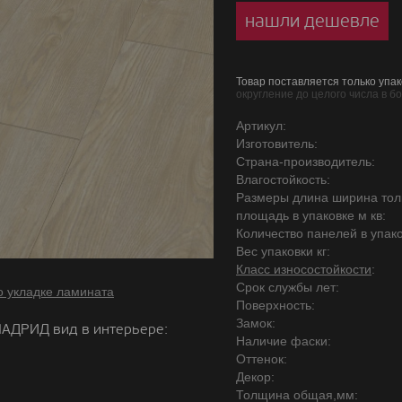
нашли дешевле
Товар поставляется только упак
округление до целого числа в б
Артикул:
Изготовитель:
Страна-производитель:
Влагостойкость:
Размеры длина ширина то
площадь в упаковке м кв:
Количество панелей в упако
Вес упаковки кг:
Класс износостойкости
:
Срок службы лет:
о укладке ламината
Поверхность:
Замок:
АДРИД вид в интерьере:
Наличие фаски:
Оттенок:
Декор:
Толщина общая,мм: