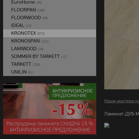
EuroHome
(45)
FLOORPAN
(165)
FLOORWOOD
(96)
IDEAL
(15)
KRONOTEX
(573)
KRONOSPAN
(123)
LAMIWOOD
(39)
SOMMER BY TARKETT
(12)
TARKETT
(258)
UNILIN
(81)
Наши мастера п
Ламинат ДУБ М
Распродажа ламината
СКИДКА
15 %
АНТИКРИЗИСНОЕ ПРЕДЛОЖЕНИЕ