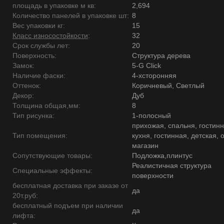
площадь в упаковке м кв:
2,694
Количество панелей в упаковке шт:
8
Вес упаковки кг:
15
Класс износостойкости
:
32
Срок службы лет:
20
Поверхность:
Структура дерева
Замок:
5-G Click
Наличие фаски:
4-хсторонняя
Оттенок:
Коричневый, Светлый
Декор:
Дуб
Толщина общая,мм:
8
Тип рисунка:
1-полосный
прихожая, спальня, гостинн
Тип помещения:
кухня, гостинная, детская, 
магазин
Сопутствующие товары:
Подложка,плинтус
Реалистичная структура
Специальные эффекты:
поверхности
бесплатная доставка при заказе от
да
20т.руб:
бесплатный подъем при наличии
да
лифта: