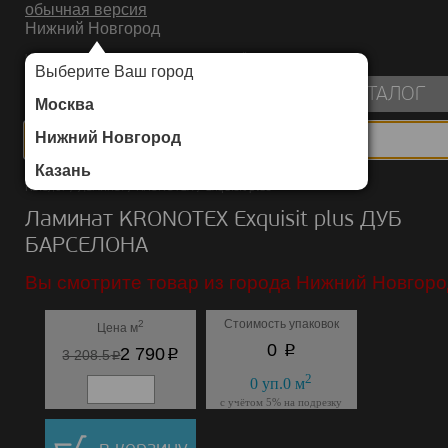
обычная версия
Нижний Новгород
ИНТЕРНЕТ-МАГАЗИН НАПОЛЬНЫХ ПОКРЫТИЙ
Выберите Ваш город
пуста
КАТАЛОГ
Москва
Нижний Новгород
Казань
Каталог
/
Ламинат
/
KRONOTEX
/
Exquisit plus
Ламинат KRONOTEX Exquisit plus ДУБ
БАРСЕЛОНА
Вы смотрите товар из города Нижний Новгоро
Стоимость упаковок
2
Цена м
p
0
p
2 790
p
3 208.5
2
0
уп.
0
м
с учётом 5% на подрезку