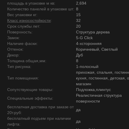
площадь в упаковке м кв:
2,694
Количество панелей в упаковке шт:
8
Вес упаковки кг:
15
Класс износостойкости
:
32
Срок службы лет:
20
Поверхность:
Структура дерева
Замок:
5-G Click
Наличие фаски:
4-хсторонняя
Оттенок:
Коричневый, Светлый
Декор:
Дуб
Толщина общая,мм:
8
Тип рисунка:
1-полосный
прихожая, спальня, гостинн
Тип помещения:
кухня, гостинная, детская, 
магазин
Сопутствующие товары:
Подложка,плинтус
Реалистичная структура
Специальные эффекты:
поверхности
бесплатная доставка при заказе от
да
20т.руб:
бесплатный подъем при наличии
да
лифта: