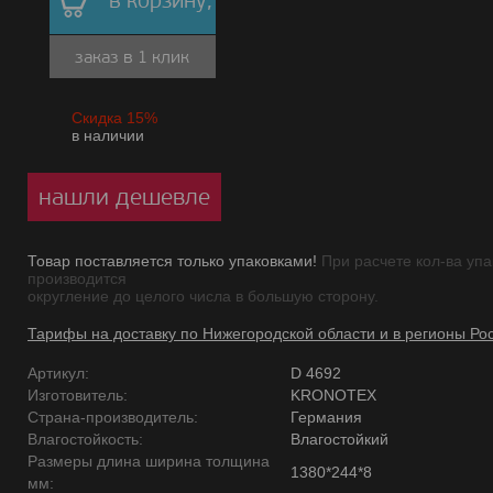
в корзину,
заказ в 1 клик
Скидка 15%
в наличии
нашли дешевле
Товар поставляется только упаковками!
При расчете кол-ва упа
производится
округление до целого числа в большую сторону.
Тарифы на доставку по Нижегородской области и в регионы Ро
Артикул:
D 4692
Изготовитель:
KRONOTEX
Страна-производитель:
Германия
Влагостойкость:
Влагостойкий
Размеры длина ширина толщина
1380*244*8
мм: