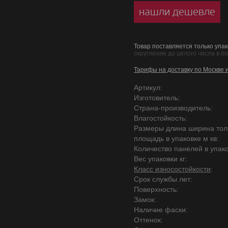
нашли дешевле
Товар поставляется только упак
округление до целого числа в б
Тарифы на доставку по Москве 
Артикул:
Изготовитель:
Страна-производитель:
Влагостойкость:
Размеры длина ширина то
площадь в упаковке м кв:
Количество панелей в упако
Вес упаковки кг:
Класс износостойкости
:
Срок службы лет:
Поверхность:
Замок:
Наличие фаски:
Оттенок: