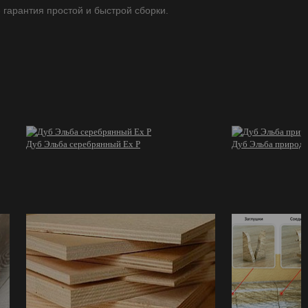
- гарантия простой и быстрой сборки.
Дуб Эльба серебрянный Ex P
Дуб Эльба природ