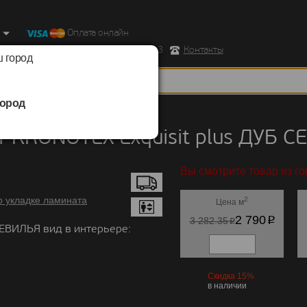
Оплата онлайн
ород, Ул. Республиканская д.43 корпус 3
Контакты
 город
ород
KRONOTEX
/
Exquisit plus
 KRONOTEX Exquisit plus ДУБ 
Вы смотрите товар из го
о укладке ламината
2
Цена м
p
2 790
p
3 282.35
ЕВИЛЬЯ вид в интерьере:
Скидка 15%
в наличии