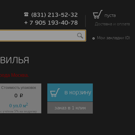
(831) 213-52-32
пуста
+ 7 905 193-40-78
Доставка и оплата
Мои закладки (0)
СЕВИЛЬЯ
рода Москва.
Стоимость упаковок
в корзину
p
0
2
0
уп.
0
м
заказ в 1 клик
с учётом 5% на подрезку