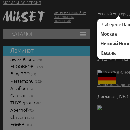
МОБИЛЬНАЯ ВЕРСИЯ
ИНТЕРНЕТ-МАГАЗИН
Нижний Новгород
НАПОЛЬНЫХ
г. Нижний Новг
ПОКРЫТИЙ
Выберите Ваш
КАТАЛОГ
Москва
Нижний Новг
Каталог
/
Ламинат
/
Ламинат
Казань
Ламинат
Swiss Krono
(24)
FLOORFORT
(72)
BinylPRO
(51)
Kastamonu
(132)
Наши мастера п
Alsafloor
(78)
Camsan
Ламинат ДУБ С
(33)
THYS group
(87)
Aberhof
(72)
Classen
(606)
EGGER
(168)