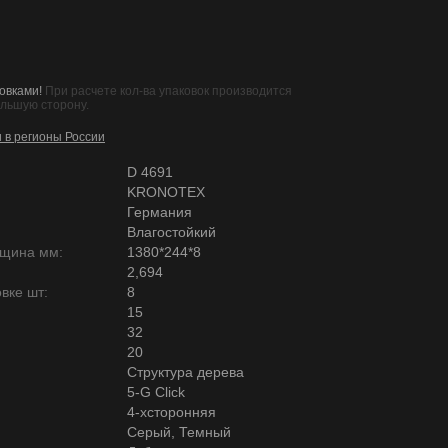
овками!
При расчете кол-ва упаковок производится
ольшую сторону.
и в регионы России
D 4691
KRONOTEX
Германия
Влагостойкий
лщина мм:
1380*244*8
2,694
вке шт:
8
15
32
20
Структура дерева
5-G Click
4-хсторонняя
Серый, Темный