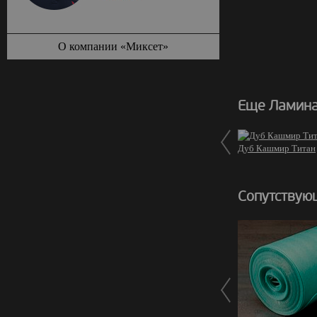
О компании «Миксет»
Еще Ламинат
Дуб Кашмир Титан
Сопутствую