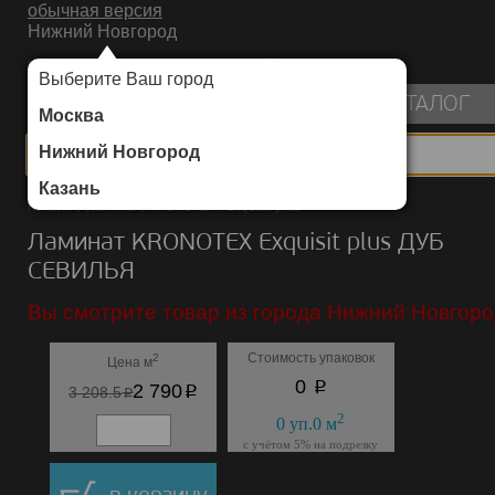
обычная версия
Нижний Новгород
ИНТЕРНЕТ-МАГАЗИН НАПОЛЬНЫХ ПОКРЫТИЙ
Выберите Ваш город
пуста
КАТАЛОГ
Москва
Нижний Новгород
Казань
Каталог
/
Ламинат
/
KRONOTEX
/
Exquisit plus
Ламинат KRONOTEX Exquisit plus ДУБ
СЕВИЛЬЯ
Вы смотрите товар из города Нижний Новгоро
Стоимость упаковок
2
Цена м
p
0
p
2 790
p
3 208.5
2
0
уп.
0
м
с учётом 5% на подрезку