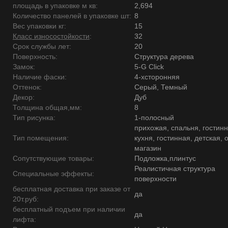
площадь в упаковке м кв:
2,694
Количество панелей в упаковке шт:
8
Вес упаковки кг:
15
Класс износостойкости
:
32
Срок службы лет:
20
Поверхность:
Структура дерева
Замок:
5-G Click
Наличие фаски:
4-хсторонняя
Оттенок:
Серый, Темный
Декор:
Дуб
Толщина общая,мм:
8
Тип рисунка:
1-полосный
прихожая, спальня, гостинн
Тип помещения:
кухня, гостинная, детская, 
магазин
Сопутствующие товары:
Подложка,плинтус
Реалистичная структура
Специальные эффекты:
поверхности
бесплатная доставка при заказе от
да
20т.руб:
бесплатный подъем при наличии
да
лифта: