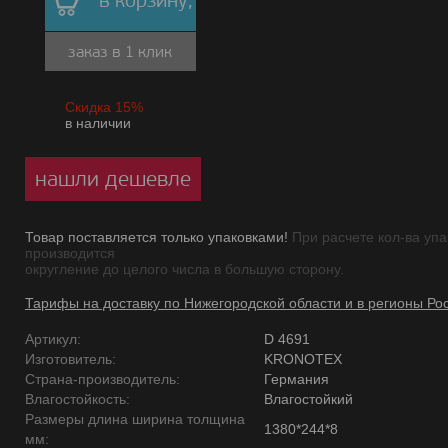
в корзину,
заказ в 1 клик
Скидка 15%
в наличии
нашли дешевле
Товар поставляется только упаковками!
При расчете кол-ва упа
производится
округление до целого числа в большую сторону.
Тарифы на доставку по Нижегородской области и в регионы Ро
Артикул:
D 4691
Изготовитель:
KRONOTEX
Страна-производитель:
Германия
Влагостойкость:
Влагостойкий
Размеры длина ширина толщина
1380*244*8
мм: