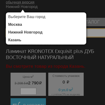
обычная версия
Нижний Новгород
ИНТЕРНЕТ-МАГАЗИН НАПОЛЬНЫХ ПОКРЫТИЙ
Выберите Ваш город
пуста
КАТАЛОГ
Москва
Нижний Новгород
Казань
Каталог
/
Ламинат
/
KRONOTEX
/
Exquisit plus
Ламинат KRONOTEX Exquisit plus ДУБ
ВОСТОЧНЫЙ НАТУРАЛЬНЫЙ
Вы смотрите товар из города Казань.
Стоимость упаковок
2
Цена м
p
0
p
2 790
p
3 208.5
2
0
уп.
0
м
с учётом 5% на подрезку