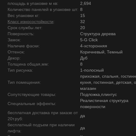
площадь в упаковке м кв:
2,694
Количество панелей в упаковке шт:
8
Вес упаковки кг:
15
Класс износостойкости
:
32
Срок службы лет:
20
Поверхность:
Структура дерева
Замок:
5-G Click
Наличие фаски:
4-хсторонняя
Оттенок:
Коричневый, Темный
Декор:
Дуб
Толщина общая,мм:
8
Тип рисунка:
1-полосный
прихожая, спальня, гостинн
Тип помещения:
кухня, гостинная, детская, 
магазин
Сопутствующие товары:
Подложка,плинтус
Реалистичная структура
Специальные эффекты:
поверхности
бесплатная доставка при заказе от
да
20т.руб:
бесплатный подъем при наличии
да
лифта: