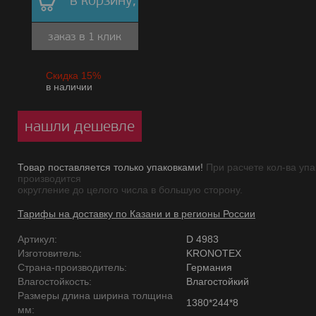
в корзину,
заказ в 1 клик
Скидка 15%
в наличии
нашли дешевле
Товар поставляется только упаковками!
При расчете кол-ва упа
производится
округление до целого числа в большую сторону.
Тарифы на доставку по Казани и в регионы России
Артикул:
D 4983
Изготовитель:
KRONOTEX
Страна-производитель:
Германия
Влагостойкость:
Влагостойкий
Размеры длина ширина толщина
1380*244*8
мм: