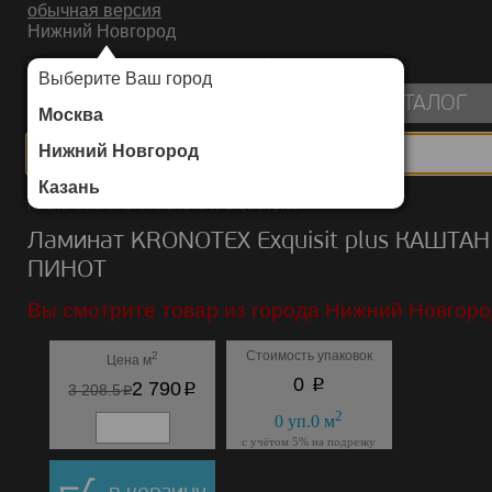
обычная версия
Нижний Новгород
ИНТЕРНЕТ-МАГАЗИН НАПОЛЬНЫХ ПОКРЫТИЙ
Выберите Ваш город
пуста
КАТАЛОГ
Москва
Нижний Новгород
Казань
Каталог
/
Ламинат
/
KRONOTEX
/
Exquisit plus
Ламинат KRONOTEX Exquisit plus КАШТАН
ПИНОТ
Вы смотрите товар из города Нижний Новгоро
Стоимость упаковок
2
Цена м
p
0
p
2 790
p
3 208.5
2
0
уп.
0
м
с учётом 5% на подрезку