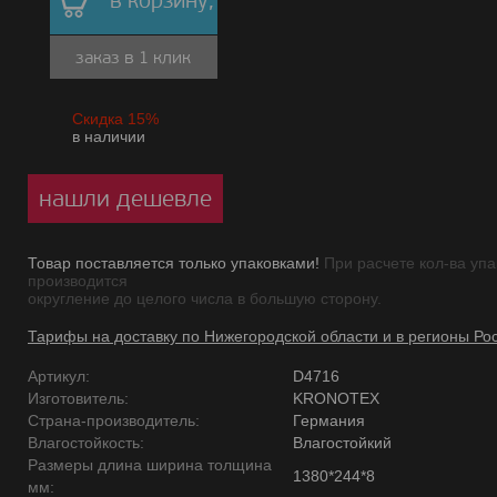
в корзину,
заказ в 1 клик
Скидка 15%
в наличии
нашли дешевле
Товар поставляется только упаковками!
При расчете кол-ва упа
производится
округление до целого числа в большую сторону.
Тарифы на доставку по Нижегородской области и в регионы Ро
Артикул:
D4716
Изготовитель:
KRONOTEX
Страна-производитель:
Германия
Влагостойкость:
Влагостойкий
Размеры длина ширина толщина
1380*244*8
мм: