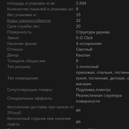
площадь в упаковке м кв:
2,694
Количество панелей в упаковке шт:
8
Вес упаковки кг:
15
Класс износостойкости
:
32
Срок службы лет:
20
Поверхность:
Структура дерева
Замок:
5-G Click
Наличие фаски:
4-хсторонняя
Оттенок:
Светлый
Декор:
Каштан
Толщина общая,мм:
8
Тип рисунка:
1-полосный
прихожая, спальня, гостинн
Тип помещения:
кухня, гостинная, детская, 
магазин
Сопутствующие товары:
Подложка,плинтус
Реалистичная структура
Специальные эффекты:
поверхности
бесплатная доставка при заказе от
да
20т.руб:
бесплатный подъем при наличии
да
лифта: