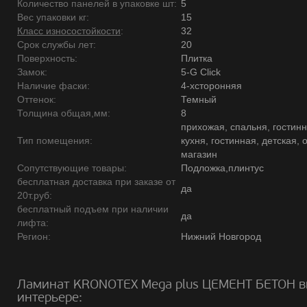
Количество панелей в упаковке шт:
5
Вес упаковки кг:
15
Класс износостойкости
:
32
Срок службы лет:
20
Поверхность:
Плитка
Замок:
5-G Click
Наличие фаски:
4-хсторонняя
Оттенок:
Темный
Толщина общая,мм:
8
прихожая, спальня, гостинн
Тип помещения:
кухня, гостинная, детская, 
магазин
Сопутствующие товары:
Подложка,плинтус
бесплатная доставка при заказе от
да
20т.руб:
бесплатный подъем при наличии
да
лифта:
Регион:
Нижний Новгород
Ламинат KRONOTEX Mega plus ЦЕМЕНТ БЕТОН в
интерьере: