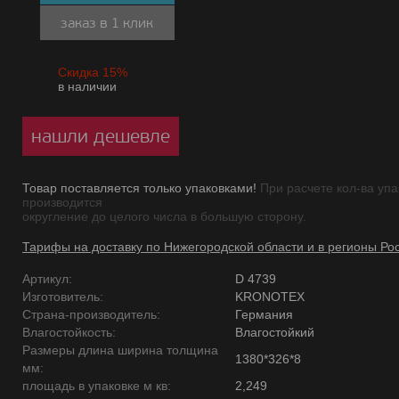
заказ в 1 клик
Скидка 15%
в наличии
нашли дешевле
Товар поставляется только упаковками!
При расчете кол-ва упа
производится
округление до целого числа в большую сторону.
Тарифы на доставку по Нижегородской области и в регионы Ро
Артикул:
D 4739
Изготовитель:
KRONOTEX
Страна-производитель:
Германия
Влагостойкость:
Влагостойкий
Размеры длина ширина толщина
1380*326*8
мм:
площадь в упаковке м кв:
2,249