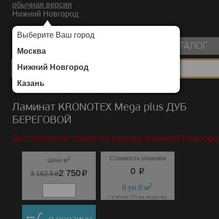
обычная версия
Нижний Новгород
ИНТЕРНЕТ-МАГАЗИН НАПОЛЬНЫХ ПОКРЫТИЙ
Выберите Ваш город
пуста
КАТАЛОГ
Москва
Нижний Новгород
Казань
Каталог
/
Ламинат
/
KRONOTEX
/
Mega plus
Ламинат KRONOTEX Mega plus ДУБ
БЕРЕГОВОЙ
Вы смотрите товар из города Нижний Новгоро
Стоимость упаковок
2
Цена м
p
0
p
2 750
p
3 162.5
2
0
уп.
0
м
с учётом 5% на подрезку