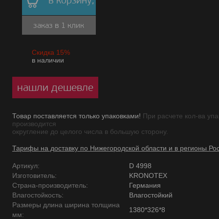
в корзину,
заказ в 1 клик
Скидка 15%
в наличии
нашли дешевле
Товар поставляется только упаковками!
При расчете кол-ва упа
производится
округление до целого числа в большую сторону.
Тарифы на доставку по Нижегородской области и в регионы Ро
Артикул:
D 4998
Изготовитель:
KRONOTEX
Страна-производитель:
Германия
Влагостойкость:
Влагостойкий
Размеры длина ширина толщина
1380*326*8
мм: