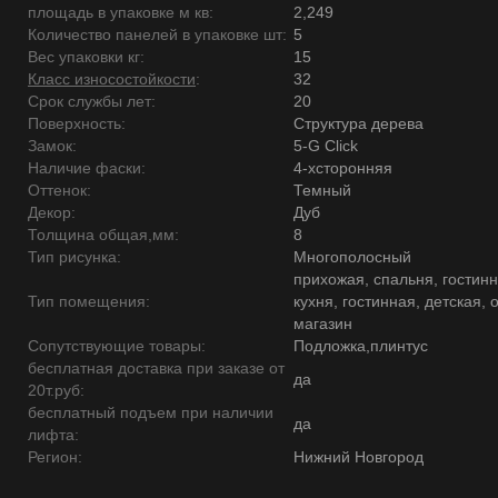
площадь в упаковке м кв:
2,249
Количество панелей в упаковке шт:
5
Вес упаковки кг:
15
Класс износостойкости
:
32
Срок службы лет:
20
Поверхность:
Структура дерева
Замок:
5-G Click
Наличие фаски:
4-хсторонняя
Оттенок:
Темный
Декор:
Дуб
Толщина общая,мм:
8
Тип рисунка:
Многополосный
прихожая, спальня, гостинн
Тип помещения:
кухня, гостинная, детская, 
магазин
Сопутствующие товары:
Подложка,плинтус
бесплатная доставка при заказе от
да
20т.руб:
бесплатный подъем при наличии
да
лифта:
Регион:
Нижний Новгород