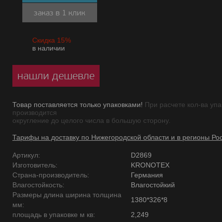
заказ в 1 клик
Скидка 15%
в наличии
нашли дешевле
Товар поставляется только упаковками!
При расчете кол-ва упа
производится
округление до целого числа в большую сторону.
Тарифы на доставку по Нижегородской области и в регионы Ро
Артикул:
D2869
Изготовитель:
KRONOTEX
Страна-производитель:
Германия
Влагостойкость:
Влагостойкий
Размеры длина ширина толщина
1380*326*8
мм:
площадь в упаковке м кв:
2,249