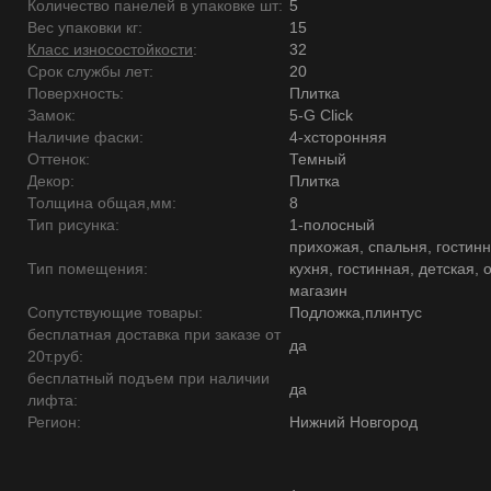
Количество панелей в упаковке шт:
5
Вес упаковки кг:
15
Класс износостойкости
:
32
Срок службы лет:
20
Поверхность:
Плитка
Замок:
5-G Click
Наличие фаски:
4-хсторонняя
Оттенок:
Темный
Декор:
Плитка
Толщина общая,мм:
8
Тип рисунка:
1-полосный
прихожая, спальня, гостинн
Тип помещения:
кухня, гостинная, детская, 
магазин
Сопутствующие товары:
Подложка,плинтус
бесплатная доставка при заказе от
да
20т.руб:
бесплатный подъем при наличии
да
лифта:
Регион:
Нижний Новгород