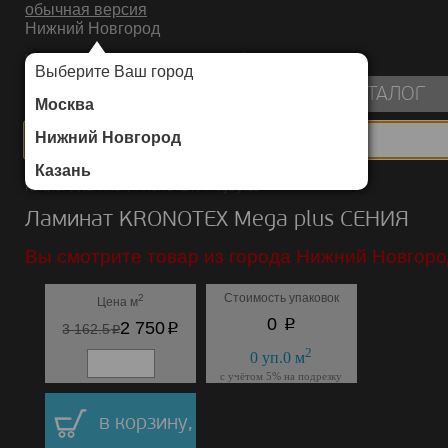
обычная версия
Нижний Новгород
ИНТЕРНЕТ-МАГАЗИН НАПОЛЬНЫХ ПОКРЫТИЙ
Выберите Ваш город
пуста
КАТАЛОГ
Москва
Нижний Новгород
Казань
Каталог
/
Ламинат
/
KRONOTEX
/
Mega plus
Ламинат KRONOTEX Mega plus СЕНИЯ
Вы смотрите товар из города Нижний Новгоро
Стоимость упаковок
2
Цена м
p
0
p
2 750
p
3 162.5
2
0
уп.
0
м
с учётом 5% на подрезку
в корзину,