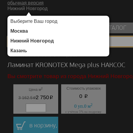
обычная версия
Нижний Новгород
ИНТЕРНЕТ-МАГАЗИН НАПОЛЬНЫХ ПОКРЫТИЙ
Выберите Ваш город
пуста
КАТАЛОГ
Москва
Нижний Новгород
Казань
Каталог
/
Ламинат
/
KRONOTEX
/
Mega plus
Ламинат KRONOTEX Mega plus НАКСОС
Вы смотрите товар из города Нижний Новгоро
Стоимость упаковок
2
Цена м
p
0
p
2 750
p
3 162.5
2
0
уп.
0
м
с учётом 5% на подрезку
в корзину,