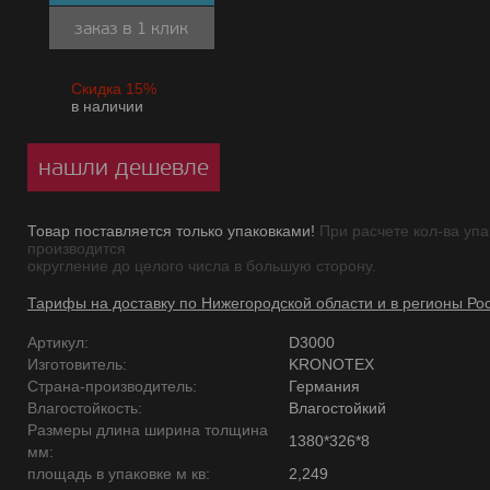
заказ в 1 клик
Скидка 15%
в наличии
нашли дешевле
Товар поставляется только упаковками!
При расчете кол-ва упа
производится
округление до целого числа в большую сторону.
Тарифы на доставку по Нижегородской области и в регионы Ро
Артикул:
D3000
Изготовитель:
KRONOTEX
Страна-производитель:
Германия
Влагостойкость:
Влагостойкий
Размеры длина ширина толщина
1380*326*8
мм:
площадь в упаковке м кв:
2,249