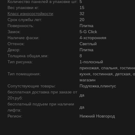
Количество панелей в упаковке шт:
5
Вес упаковки кг:
15
Класс износостойкости
:
32
Срок службы лет:
20
Поверхность:
Плитка
Замок:
5-G Click
Наличие фаски:
4-хсторонняя
Оттенок:
Светлый
Декор:
Плитка
Толщина общая,мм:
8
Тип рисунка:
1-полосный
прихожая, спальня, гостинн
Тип помещения:
кухня, гостинная, детская, 
магазин
Сопутствующие товары:
Подложка,плинтус
бесплатная доставка при заказе от
да
20т.руб:
бесплатный подъем при наличии
да
лифта:
Регион:
Нижний Новгород