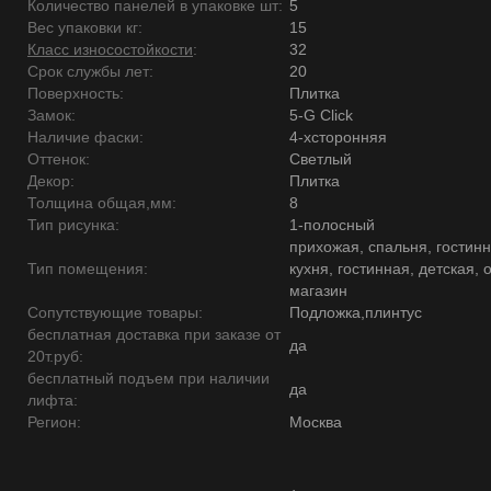
Количество панелей в упаковке шт:
5
Вес упаковки кг:
15
Класс износостойкости
:
32
Срок службы лет:
20
Поверхность:
Плитка
Замок:
5-G Click
Наличие фаски:
4-хсторонняя
Оттенок:
Светлый
Декор:
Плитка
Толщина общая,мм:
8
Тип рисунка:
1-полосный
прихожая, спальня, гостинн
Тип помещения:
кухня, гостинная, детская, 
магазин
Сопутствующие товары:
Подложка,плинтус
бесплатная доставка при заказе от
да
20т.руб:
бесплатный подъем при наличии
да
лифта:
Регион:
Москва