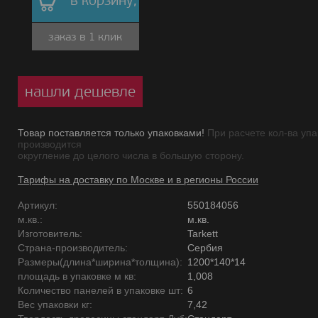
в корзину,
заказ в 1 клик
нашли дешевле
Товар поставляется только упаковками!
При расчете кол-ва упа
производится
округление до целого числа в большую сторону.
Тарифы на доставку по Москве и в регионы России
Артикул:
550184056
м.кв.:
м.кв.
Изготовитель:
Tarkett
Страна-производитель:
Сербия
Размеры(длина*ширина*толщина):
1200*140*14
площадь в упаковке м кв:
1,008
Количество панелей в упаковке шт:
6
Вес упаковки кг:
7,42