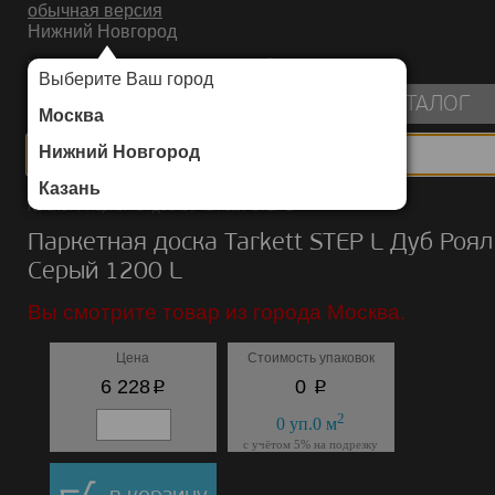
обычная версия
Нижний Новгород
ИНТЕРНЕТ-МАГАЗИН НАПОЛЬНЫХ ПОКРЫТИЙ
Выберите Ваш город
пуста
КАТАЛОГ
Москва
Нижний Новгород
Казань
Каталог
/
Паркетная доска
/
Tarkett
/
STEP L
Паркетная доска Tarkett STEP L Дуб Роял
Серый 1200 L
Вы смотрите товар из города Москва.
Цена
Стоимость упаковок
p
p
6 228
0
2
0
уп.
0
м
с учётом 5% на подрезку