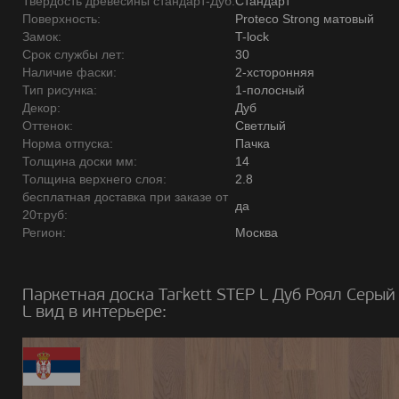
Твердость древесины стандарт-Дуб:
Стандарт
Поверхность:
Proteco Strong матовый
Замок:
T-lock
Срок службы лет:
30
Наличие фаски:
2-хсторонняя
Тип рисунка:
1-полосный
Декор:
Дуб
Оттенок:
Светлый
Норма отпуска:
Пачка
Толщина доски мм:
14
Толщина верхнего слоя:
2.8
бесплатная доставка при заказе от
да
20т.руб:
Регион:
Москва
Паркетная доска Tarkett STEP L Дуб Роял Серый
L вид в интерьере: