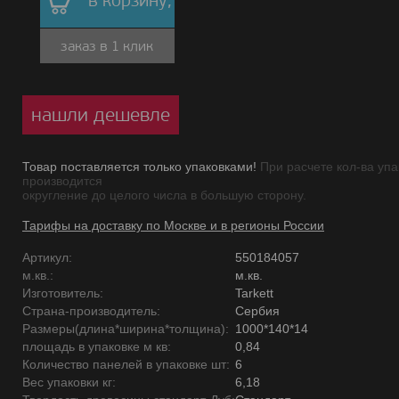
в корзину,
заказ в 1 клик
нашли дешевле
Товар поставляется только упаковками!
При расчете кол-ва упа
производится
округление до целого числа в большую сторону.
Тарифы на доставку по Москве и в регионы России
Артикул:
550184057
м.кв.:
м.кв.
Изготовитель:
Tarkett
Страна-производитель:
Сербия
Размеры(длина*ширина*толщина):
1000*140*14
площадь в упаковке м кв:
0,84
Количество панелей в упаковке шт:
6
Вес упаковки кг:
6,18