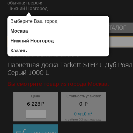
обычная версия
Нижний Новгород
ИНТЕРНЕТ-МАГАЗИН НАПОЛЬНЫХ ПОКРЫТИЙ
Выберите Ваш город
пуста
КАТАЛОГ
Москва
Нижний Новгород
Казань
Каталог
/
Паркетная доска
/
Tarkett
/
STEP L
Паркетная доска Tarkett STEP L Дуб Роял
Серый 1000 L
Вы смотрите товар из города Москва.
Цена
Стоимость упаковок
p
p
6 228
0
2
0
уп.
0
м
с учётом 5% на подрезку