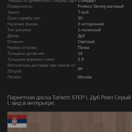
Твердость древесины стандарт-Дуб:
Стандарт
Поверхность:
Proteco Strong матовый
Замок:
T-lock
Срок службы лет:
30
Наличие фаски:
2-хсторонняя
Тип рисунка:
1-полосный
Декор:
Дуб
Оттенок:
Светлый
Норма отпуска:
Пачка
Толщина доски мм:
14
Толщина верхнего слоя:
2.8
бесплатная доставка при заказе от
да
20т.руб:
Регион:
Москва
Паркетная доска Tarkett STEP L Дуб Роял Серый
L вид в интерьере: