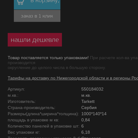
в корзину,
заказ в 1 клик
нашли дешевле
Товар поставляется только упаковками!
При расчете кол-ва упа
производится
округление до целого числа в большую сторону.
Тарифы на доставку по Нижегородской области и в регионы Ро
Артикул:
550184032
м.кв.:
м.кв.
Изготовитель:
Tarkett
Страна-производитель:
Сербия
Размеры(длина*ширина*толщина):
1000*140*14
площадь в упаковке м кв:
0,84
Количество панелей в упаковке шт:
6
Вес упаковки кг:
6,18