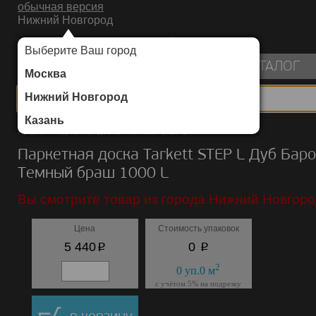
обычная версия
Нижний Новгород
ИНТЕРНЕТ-МАГАЗИН НАПОЛЬНЫХ ПОКРЫТИЙ
Выберите Ваш город
пуста
КАТАЛОГ
Москва
Нижний Новгород
Казань
Каталог
/
Паркетная доска
/
Tarkett
/
STEP L
Паркетная доска Tarkett STEP L Дуб Бар
Темный браш 1000 L
Вы смотрите товар из города Нижний Новгоро
Цена
Стоимость упаковок
p
p
5 440
0
2
0
уп.
0
м
с учётом 5% на подрезку