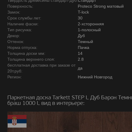
Твердость древесины стандарт-Дуб:
Стандарт
Поверхность:
Proteco Strong матовый
Замок:
T-lock
Срок службы лет:
30
Наличие фаски:
2-хсторонняя
Тип рисунка:
1-полосный
Декор:
Дуб
Оттенок:
Темный
Норма отпуска:
Пачка
Толщина доски мм:
14
Толщина верхнего слоя:
2.8
бесплатная доставка при заказе от
да
20т.руб:
Регион:
Нижний Новгород
Паркетная доска Tarkett STEP L Дуб Барон Тем
браш 1000 L вид в интерьере: