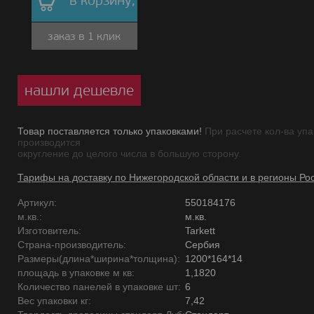
в корзину,
заказ в 1 клик
нашли дешевле
Товар поставляется только упаковками!
При расчете кол-ва упа
производится
округление до целого числа в большую сторону.
Тарифы на доставку по Нижегородской области и в регионы Ро
Артикул:
550184176
м.кв.:
м.кв.
Изготовитель:
Tarkett
Страна-производитель:
Сербия
Размеры(длина*ширина*толщина):
1200*164*14
площадь в упаковке м кв:
1,1820
Количество панелей в упаковке шт:
6
Вес упаковки кг:
7,42