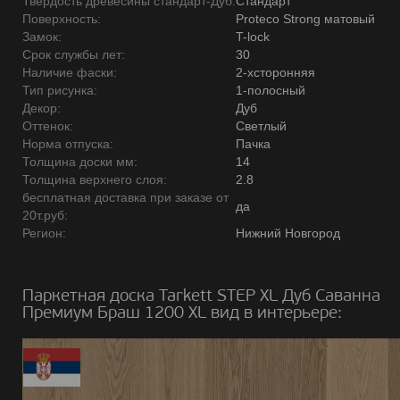
Твердость древесины стандарт-Дуб:
Стандарт
Поверхность:
Proteco Strong матовый
Замок:
T-lock
Срок службы лет:
30
Наличие фаски:
2-хсторонняя
Тип рисунка:
1-полосный
Декор:
Дуб
Оттенок:
Светлый
Норма отпуска:
Пачка
Толщина доски мм:
14
Толщина верхнего слоя:
2.8
бесплатная доставка при заказе от
да
20т.руб:
Регион:
Нижний Новгород
Паркетная доска Tarkett STEP XL Дуб Саванна
Премиум Браш 1200 ХL вид в интерьере: