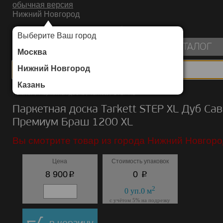
обычная версия
Нижний Новгород
ИНТЕРНЕТ-МАГАЗИН НАПОЛЬНЫХ ПОКРЫТИЙ
Выберите Ваш город
пуста
КАТАЛОГ
Москва
Нижний Новгород
Казань
Каталог
/
Паркетная доска
/
Tarkett
/
STEP XL
Паркетная доска Tarkett STEP XL Дуб Са
Премиум Браш 1200 ХL
Вы смотрите товар из города Нижний Новгоро
Цена
Стоимость упаковок
p
p
8 900
0
2
0
уп.
0
м
с учётом 5% на подрезку