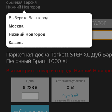
обычная версия
Нижний Новгород
ИНТЕРНЕТ-МАГАЗИН НАПОЛЬНЫХ ПОКРЫТИЙ
Выберите Ваш город
пуста
КАТАЛОГ
Москва
Нижний Новгород
Казань
Каталог
/
Паркетная доска
/
Tarkett
/
STEP XL
Паркетная доска Tarkett STEP XL Дуб Ба
Песочный Браш 1000 ХL
Вы смотрите товар из города Нижний Новгоро
Цена
Стоимость упаковок
p
p
6 228
0
2
0
уп.
0
м
с учётом 5% на подрезку