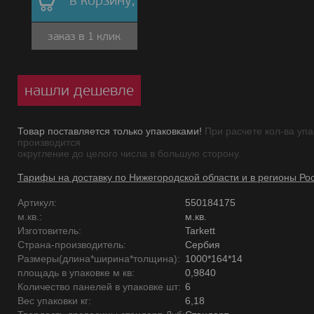
в корзину,
заказ в 1 клик
нашли дешевле
Товар поставляется только упаковками!
При расчете кол-ва упа
производится
округление до целого числа в большую сторону.
Тарифы на доставку по Нижегородской области и в регионы Ро
Артикул:
550184175
м.кв.:
м.кв.
Изготовитель:
Tarkett
Страна-производитель:
Сербия
Размеры(длина*ширина*толщина):
1000*164*14
площадь в упаковке м кв:
0,9840
Количество панелей в упаковке шт:
6
Вес упаковки кг:
6,18