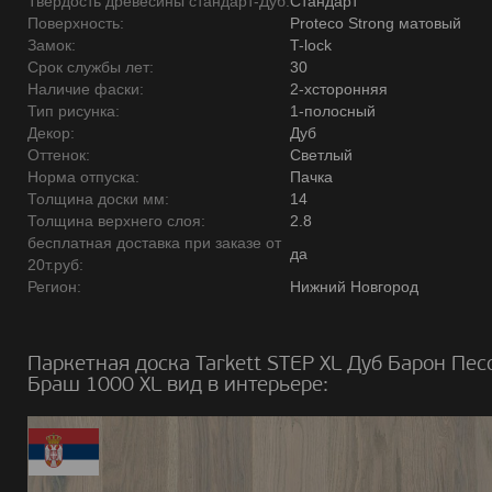
Твердость древесины стандарт-Дуб:
Стандарт
Поверхность:
Proteco Strong матовый
Замок:
T-lock
Срок службы лет:
30
Наличие фаски:
2-хсторонняя
Тип рисунка:
1-полосный
Декор:
Дуб
Оттенок:
Светлый
Норма отпуска:
Пачка
Толщина доски мм:
14
Толщина верхнего слоя:
2.8
бесплатная доставка при заказе от
да
20т.руб:
Регион:
Нижний Новгород
Паркетная доска Tarkett STEP XL Дуб Барон Пе
Браш 1000 ХL вид в интерьере: