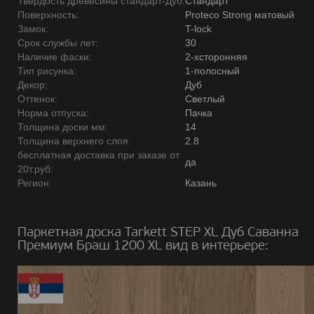
Твердость древесины стандарт-Дуб:
Стандарт
Поверхность:
Proteco Strong матовый
Замок:
T-lock
Срок службы лет:
30
Наличие фаски:
2-хсторонняя
Тип рисунка:
1-полосный
Декор:
Дуб
Оттенок:
Светлый
Норма отпуска:
Пачка
Толщина доски мм:
14
Толщина верхнего слоя:
2.8
бесплатная доставка при заказе от
да
20т.руб:
Регион:
Казань
Паркетная доска Tarkett STEP XL Дуб Саванна
Премиум Браш 1200 ХL вид в интерьере: