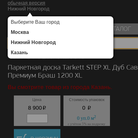
обычная версия
Нижний Новгород
ИНТЕРНЕТ-МАГАЗИН НАПОЛЬНЫХ ПОКРЫТИЙ
Выберите Ваш город
пуста
КАТАЛОГ
Москва
Нижний Новгород
Казань
Каталог
/
Паркетная доска
/
Tarkett
/
STEP XL
Паркетная доска Tarkett STEP XL Дуб Са
Премиум Браш 1200 ХL
Вы смотрите товар из города Казань.
Цена
Стоимость упаковок
p
p
8 900
0
2
0
уп.
0
м
с учётом 5% на подрезку