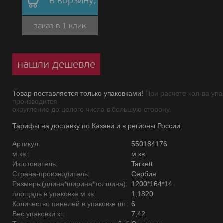
в корзину,
заказ в 1 клик
нашли дешевле
Товар поставляется только упаковками!
При расчете кол-ва упа
производится
округление до целого числа в большую сторону.
Тарифы на доставку по Казани и в регионы России
Артикул:
550184176
м.кв.:
м.кв.
Изготовитель:
Tarkett
Страна-производитель:
Сербия
Размеры(длина*ширина*толщина):
1200*164*14
площадь в упаковке м кв:
1,1820
Количество панелей в упаковке шт:
6
Вес упаковки кг:
7,42