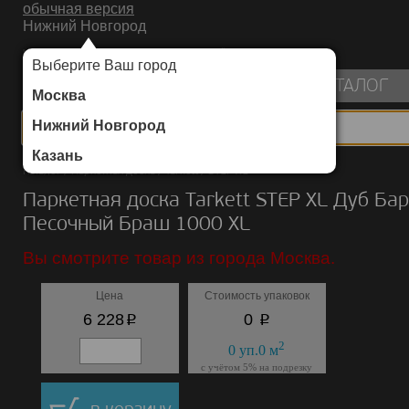
обычная версия
Нижний Новгород
ИНТЕРНЕТ-МАГАЗИН НАПОЛЬНЫХ ПОКРЫТИЙ
Выберите Ваш город
пуста
КАТАЛОГ
Москва
Нижний Новгород
Казань
Каталог
/
Паркетная доска
/
Tarkett
/
STEP XL
Паркетная доска Tarkett STEP XL Дуб Ба
Песочный Браш 1000 ХL
Вы смотрите товар из города Москва.
Цена
Стоимость упаковок
p
p
6 228
0
2
0
уп.
0
м
с учётом 5% на подрезку