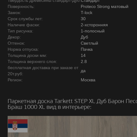
Твердость древесины стандарт-Дуб:
Стандарт
Поверхность:
Proteco Strong матовый
Замок:
T-lock
Срок службы лет:
30
Наличие фаски:
2-хсторонняя
Тип рисунка:
1-полосный
Декор:
Дуб
Оттенок:
Светлый
Норма отпуска:
Пачка
Толщина доски мм:
14
Толщина верхнего слоя:
2.8
бесплатная доставка при заказе от
да
20т.руб:
Регион:
Москва
Паркетная доска Tarkett STEP XL Дуб Барон Пе
Браш 1000 ХL вид в интерьере: