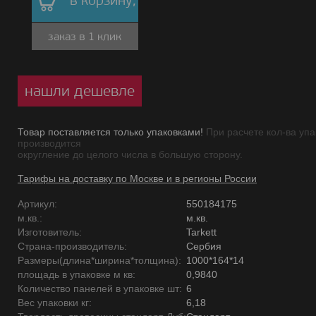
в корзину,
заказ в 1 клик
нашли дешевле
Товар поставляется только упаковками!
При расчете кол-ва упа
производится
округление до целого числа в большую сторону.
Тарифы на доставку по Москве и в регионы России
Артикул:
550184175
м.кв.:
м.кв.
Изготовитель:
Tarkett
Страна-производитель:
Сербия
Размеры(длина*ширина*толщина):
1000*164*14
площадь в упаковке м кв:
0,9840
Количество панелей в упаковке шт:
6
Вес упаковки кг:
6,18