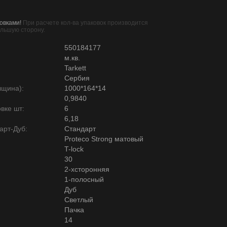
овками!
При расчете кол-ва упаковок производится
ольшую сторону.
550184177
м.кв.
Tarkett
Сербия
лщина):
1000*164*14
0,9840
вке шт:
6
6,18
арт-Дуб:
Стандарт
Proteco Strong матовый
T-lock
30
2-хсторонняя
1-полосный
Дуб
Светлый
Пачка
14