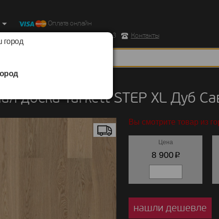
Оплата онлайн
ород, Ул. Республиканская д.43 корпус 3
Контакты
 город
ород
 доска
/
Tarkett
/
STEP XL
ая доска Tarkett STEP XL Дуб 
Вы смотрите товар из го
Цена
p
8 900
нашли дешевле