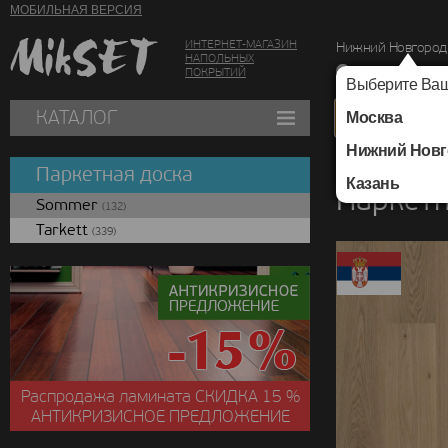
МОБИЛЬНАЯ ВЕРСИЯ
ИНТЕРНЕТ-МАГАЗИН
Нижний Новгород
НАПОЛЬНЫХ
г. Нижний Новг
ПОКРЫТИЙ
Выберите Ваш
КАТАЛОГ
Москва
Нижний Новг
Каталог
/
Паркетная
Паркетная доска
Казань
Паркетн
Sommer
(132)
Tarkett
(339)
Распродажа ламината
СКИДКА
15 %
АНТИКРИЗИСНОЕ ПРЕДЛОЖЕНИЕ