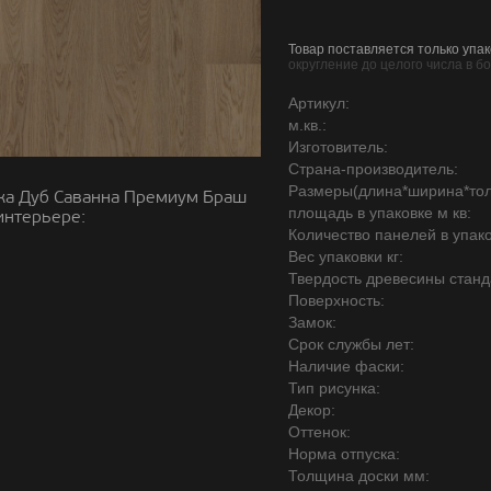
Товар поставляется только упак
округление до целого числа в б
Артикул:
м.кв.:
Изготовитель:
Страна-производитель:
Размеры(длина*ширина*то
ка Дуб Саванна Премиум Браш
площадь в упаковке м кв:
интерьере:
Количество панелей в упако
Вес упаковки кг:
Твердость древесины станд
Поверхность:
Замок:
Срок службы лет:
Наличие фаски:
Тип рисунка:
Декор:
Оттенок:
Норма отпуска:
Толщина доски мм: