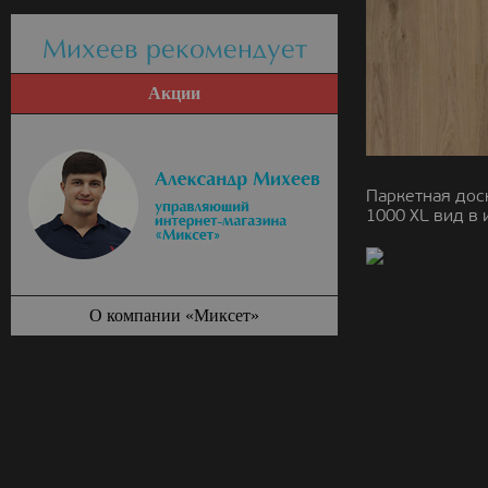
Михеев рекомендует
Акции
Паркетная дос
1000 ХL вид в 
О компании «Миксет»