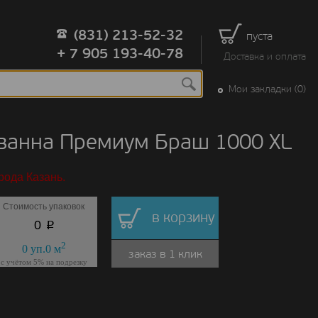
(831) 213-52-32
пуста
+ 7 905 193-40-78
Доставка и оплата
Мои закладки (0)
Саванна Премиум Браш 1000 ХL
рода Казань.
Стоимость упаковок
в корзину
p
0
2
0
уп.
0
м
заказ в 1 клик
с учётом 5% на подрезку