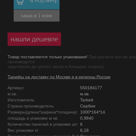
в корзину,
заказ в 1 клик
нашли дешевле
Товар поставляется только упаковками!
При расчете кол-ва упа
производится
округление до целого числа в большую сторону.
Тарифы на доставку по Москве и в регионы России
Артикул:
550184177
м.кв.:
м.кв.
Изготовитель:
Tarkett
Страна-производитель:
Сербия
Размеры(длина*ширина*толщина):
1000*164*14
площадь в упаковке м кв:
0,9840
Количество панелей в упаковке шт:
6
Вес упаковки кг:
6,18