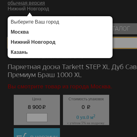
обычная версия
Нижний Новгород
ИНТЕРНЕТ-МАГАЗИН НАПОЛЬНЫХ ПОКРЫТИЙ
Выберите Ваш город
пуста
КАТАЛОГ
Москва
Нижний Новгород
Казань
Каталог
/
Паркетная доска
/
Tarkett
/
STEP XL
Паркетная доска Tarkett STEP XL Дуб Са
Премиум Браш 1000 ХL
Вы смотрите товар из города Москва.
Цена
Стоимость упаковок
p
p
8 900
0
2
0
уп.
0
м
с учётом 5% на подрезку