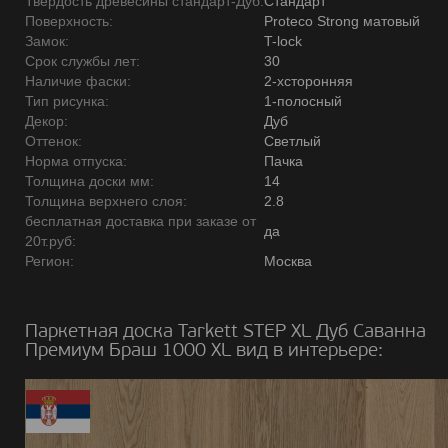
Твердость древесины стандарт-Дуб:
Стандарт
Поверхность:
Proteco Strong матовый
Замок:
T-lock
Срок службы лет:
30
Наличие фаски:
2-хсторонняя
Тип рисунка:
1-полосный
Декор:
Дуб
Оттенок:
Светлый
Норма отпуска:
Пачка
Толщина доски мм:
14
Толщина верхнего слоя:
2.8
бесплатная доставка при заказе от
да
20т.руб:
Регион:
Москва
Паркетная доска Tarkett STEP XL Дуб Саванна
Премиум Браш 1000 ХL вид в интерьере: