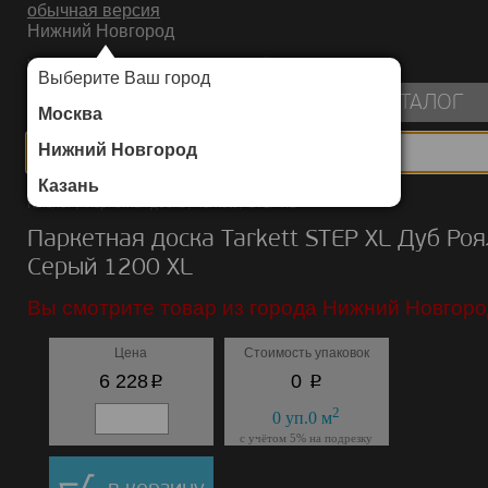
обычная версия
Нижний Новгород
ИНТЕРНЕТ-МАГАЗИН НАПОЛЬНЫХ ПОКРЫТИЙ
Выберите Ваш город
пуста
КАТАЛОГ
Москва
Нижний Новгород
Казань
Каталог
/
Паркетная доска
/
Tarkett
/
STEP XL
Паркетная доска Tarkett STEP XL Дуб Роя
Серый 1200 ХL
Вы смотрите товар из города Нижний Новгоро
Цена
Стоимость упаковок
p
p
6 228
0
2
0
уп.
0
м
с учётом 5% на подрезку