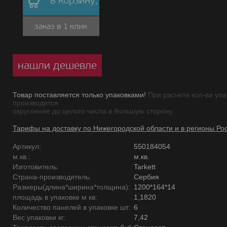
в корзину,
заказ в 1 клик
нашли дешевле
Товар поставляется только упаковками!
При расчете кол-ва упа
производится
округление до целого числа в большую сторону.
Тарифы на доставку по Нижегородской области и в регионы Ро
Артикул:
550184054
м.кв.:
м.кв.
Изготовитель:
Tarkett
Страна-производитель:
Сербия
Размеры(длина*ширина*толщина):
1200*164*14
площадь в упаковке м кв:
1,1820
Количество панелей в упаковке шт:
6
Вес упаковки кг:
7,42