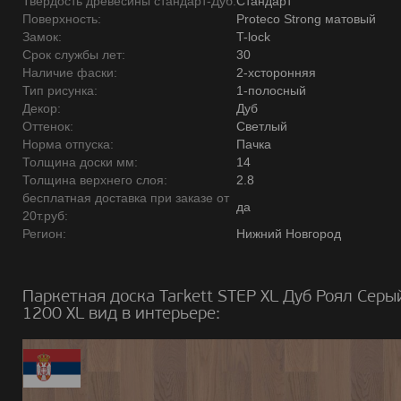
Твердость древесины стандарт-Дуб:
Стандарт
Поверхность:
Proteco Strong матовый
Замок:
T-lock
Срок службы лет:
30
Наличие фаски:
2-хсторонняя
Тип рисунка:
1-полосный
Декор:
Дуб
Оттенок:
Светлый
Норма отпуска:
Пачка
Толщина доски мм:
14
Толщина верхнего слоя:
2.8
бесплатная доставка при заказе от
да
20т.руб:
Регион:
Нижний Новгород
Паркетная доска Tarkett STEP XL Дуб Роял Серы
1200 ХL вид в интерьере: