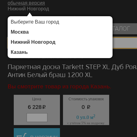
обычная версия
Нижний Новгород
ИНТЕРНЕТ-МАГАЗИН НАПОЛЬНЫХ ПОКРЫТИЙ
Выберите Ваш город
пуста
КАТАЛОГ
Москва
Нижний Новгород
Казань
Каталог
/
Паркетная доска
/
Tarkett
/
STEP XL
Паркетная доска Tarkett STEP XL Дуб Роя
Антик Белый браш 1200 XL
Вы смотрите товар из города Казань.
Цена
Стоимость упаковок
p
p
6 228
0
2
0
уп.
0
м
с учётом 5% на подрезку