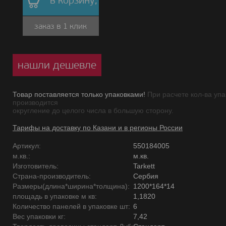
в корзину,
заказ в 1 клик
нашли дешевле
Товар поставляется только упаковками!
При расчете кол-ва упа
производится
округление до целого числа в большую сторону.
Тарифы на доставку по Казани и в регионы России
Артикул:
550184005
м.кв.:
м.кв.
Изготовитель:
Tarkett
Страна-производитель:
Сербия
Размеры(длина*ширина*толщина):
1200*164*14
площадь в упаковке м кв:
1,1820
Количество панелей в упаковке шт:
6
Вес упаковки кг:
7,42