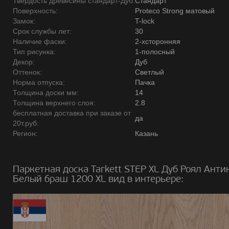
Твердость древесины стандарт-Дуб:
Стандарт
Поверхность:
Proteco Strong матовый
Замок:
T-lock
Срок службы лет:
30
Наличие фаски:
2-хсторонняя
Тип рисунка:
1-полосный
Декор:
Дуб
Оттенок:
Светлый
Норма отпуска:
Пачка
Толщина доски мм:
14
Толщина верхнего слоя:
2.8
бесплатная доставка при заказе от
да
20т.руб:
Регион:
Казань
Паркетная доска Tarkett STEP XL Дуб Роял Анти
Белый браш 1200 XL вид в интерьере: