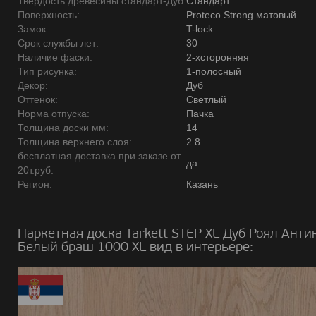
Твердость древесины стандарт-Дуб:
Стандарт
Поверхность:
Proteco Strong матовый
Замок:
T-lock
Срок службы лет:
30
Наличие фаски:
2-хсторонняя
Тип рисунка:
1-полосный
Декор:
Дуб
Оттенок:
Светлый
Норма отпуска:
Пачка
Толщина доски мм:
14
Толщина верхнего слоя:
2.8
бесплатная доставка при заказе от
да
20т.руб:
Регион:
Казань
Паркетная доска Tarkett STEP XL Дуб Роял Анти
Белый браш 1000 XL вид в интерьере: