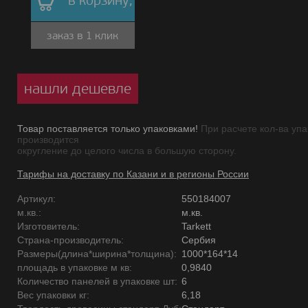
в корзину,
заказ в 1 клик
нашли дешевле
Товар поставляется только упаковками!
При расчете кол-ва упа
производится
округление до целого числа в большую сторону.
Тарифы на доставку по Казани и в регионы России
Артикул:
550184007
м.кв.:
м.кв.
Изготовитель:
Tarkett
Страна-производитель:
Сербия
Размеры(длина*ширина*толщина):
1000*164*14
площадь в упаковке м кв:
0,9840
Количество панелей в упаковке шт:
6
Вес упаковки кг:
6,18