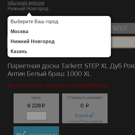
обычная версия
Нижний Новгород
ИНТЕРНЕТ-МАГАЗИН НАПОЛЬНЫХ ПОКРЫТИЙ
Выберите Ваш город
пуста
КАТАЛОГ
Москва
Нижний Новгород
Казань
Каталог
/
Паркетная доска
/
Tarkett
/
STEP XL
Паркетная доска Tarkett STEP XL Дуб Роя
Антик Белый браш 1000 XL
Вы смотрите товар из города Казань.
Цена
Стоимость упаковок
p
p
6 228
0
2
0
уп.
0
м
с учётом 5% на подрезку