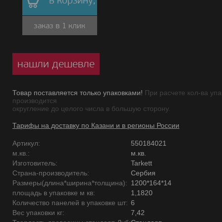
в корзину,
заказ в 1 клик
нашли дешевле
Товар поставляется только упаковками!
При расчете кол-ва упа
производится
округление до целого числа в большую сторону.
Тарифы на доставку по Казани и в регионы России
Артикул:
550184021
м.кв.:
м.кв.
Изготовитель:
Tarkett
Страна-производитель:
Сербия
Размеры(длина*ширина*толщина):
1200*164*14
площадь в упаковке м кв:
1,1820
Количество панелей в упаковке шт:
6
Вес упаковки кг:
7,42