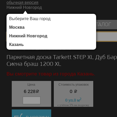
обычная версия
Нижний Новгород
ИНТЕРНЕТ-МАГАЗИН НАПОЛЬНЫХ ПОКРЫТИЙ
Выберите Ваш город
пуста
КАТАЛОГ
Москва
Нижний Новгород
Казань
Каталог
/
Паркетная доска
/
Tarkett
/
STEP XL
Паркетная доска Tarkett STEP XL Дуб Ба
Сиена браш 1200 XL
Вы смотрите товар из города Казань.
Цена
Стоимость упаковок
p
p
6 228
0
2
0
уп.
0
м
с учётом 5% на подрезку