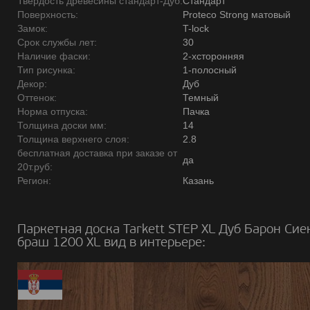
Твердость древесины стандарт-Дуб:
Стандарт
Поверхность:
Proteco Strong матовый
Замок:
T-lock
Срок службы лет:
30
Наличие фаски:
2-хсторонняя
Тип рисунка:
1-полосный
Декор:
Дуб
Оттенок:
Темный
Норма отпуска:
Пачка
Толщина доски мм:
14
Толщина верхнего слоя:
2.8
бесплатная доставка при заказе от
да
20т.руб:
Регион:
Казань
Паркетная доска Tarkett STEP XL Дуб Барон Сие
браш 1200 XL вид в интерьере: