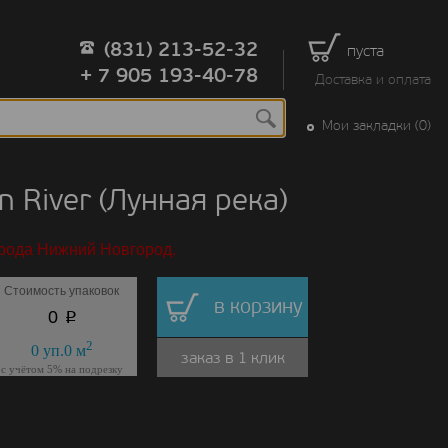
(831) 213-52-32
пуста
+ 7 905 193-40-78
Доставка и оплата
Мои закладки (0)
 River (Лунная река)
орода Нижний Новгород.
Стоимость упаковок
в корзину
p
0
2
0
уп.
0
м
заказ в 1 клик
с учётом 5% на подрезку