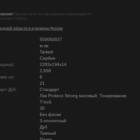
овками!
При расчете кол-ва упаковок производится
ольшую сторону.
одской области и в регионы России
550050027
м.кв.
Tarkett
Сербия
лщина):
2283х194х14
2,658
вке шт:
6
21
арт-Дуб:
Стандарт
Лак Proteco Strong матовый; Тонирование
T-lock
30
Без фаски
3-хполосный
Дуб
Темный
Пачка