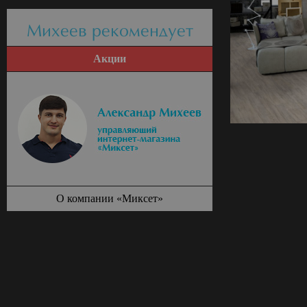
Михеев рекомендует
Акции
О компании «Миксет»