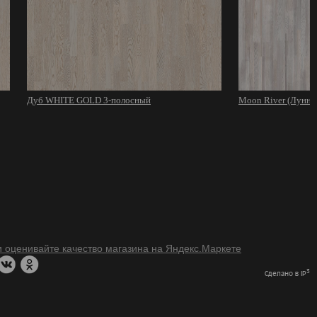
Дуб WHITE GOLD 3-полосный
Moon River (Лунная
3
Сделано в IP