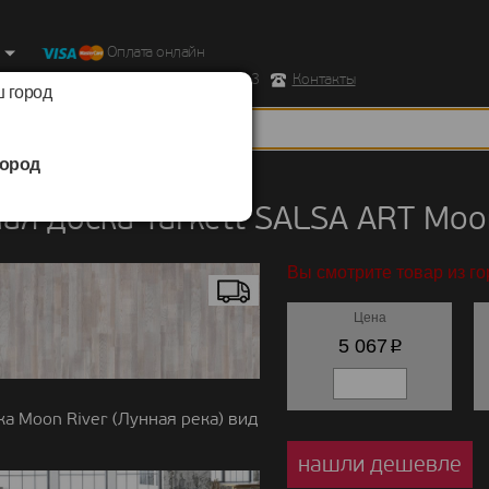
Оплата онлайн
ород, Ул. Республиканская д.43 корпус 3
Контакты
 город
ород
 доска
/
Tarkett
/
SALSA ART
ая доска Tarkett SALSA ART Moon
Вы смотрите товар из г
Цена
p
5 067
а Moon River (Лунная река) вид
нашли дешевле