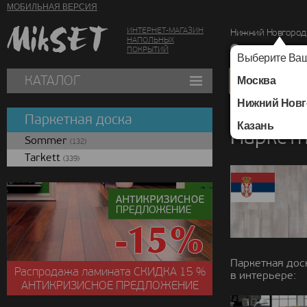
МОБИЛЬНАЯ ВЕРСИЯ
ИНТЕРНЕТ-МАГАЗИН
Нижний Новгород
НАПОЛЬНЫХ
г. Нижний Новг
ПОКРЫТИЙ
Выберите Ваш
КАТАЛОГ
Москва
Нижний Новг
Каталог
/
Паркетная
Паркетная доска
Казань
Паркетн
Sommer
(132)
Tarkett
(339)
Паркетная доск
Распродажа ламината
СКИДКА
15 %
в интерьере:
АНТИКРИЗИСНОЕ ПРЕДЛОЖЕНИЕ