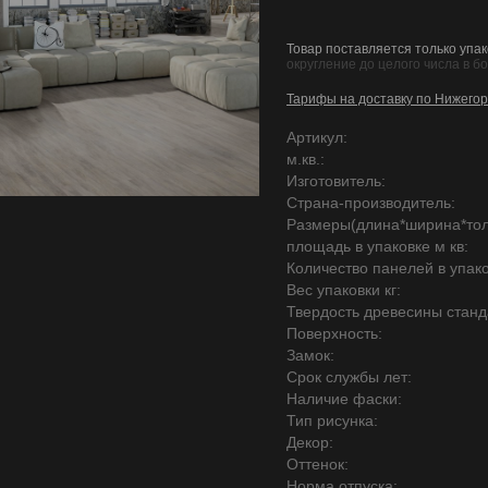
Товар поставляется только упак
округление до целого числа в б
Тарифы на доставку по Нижегор
Артикул:
м.кв.:
Изготовитель:
Страна-производитель:
Размеры(длина*ширина*то
площадь в упаковке м кв:
Количество панелей в упако
Вес упаковки кг:
Твердость древесины станд
Поверхность:
Замок:
Срок службы лет:
Наличие фаски:
Тип рисунка:
Декор:
Оттенок:
Норма отпуска: