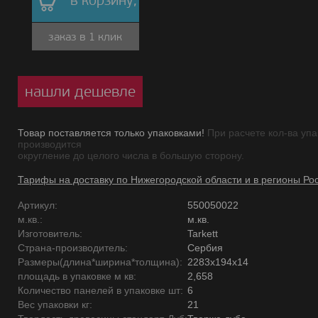
в корзину,
заказ в 1 клик
нашли дешевле
Товар поставляется только упаковками!
При расчете кол-ва упа
производится
округление до целого числа в большую сторону.
Тарифы на доставку по Нижегородской области и в регионы Ро
Артикул:
550050022
м.кв.:
м.кв.
Изготовитель:
Tarkett
Страна-производитель:
Сербия
Размеры(длина*ширина*толщина):
2283х194х14
площадь в упаковке м кв:
2,658
Количество панелей в упаковке шт:
6
Вес упаковки кг:
21