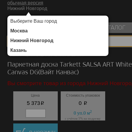
обычная версия
Нижний Новгород
ИНТЕРНЕТ-МАГАЗИН НАПОЛЬНЫХ ПОКРЫТИЙ
Выберите Ваш город
пуста
КАТАЛОГ
Москва
Нижний Новгород
Казань
Каталог
/
Паркетная доска
/
Tarkett
/
SALSA ART
Паркетная доска Tarkett SALSA ART White
Canvas DG(Вайт Канвас)
Вы смотрите товар из города Нижний Новгоро
Цена
Стоимость упаковок
p
p
5 373
0
2
0
уп.
0
м
с учётом 5% на подрезку