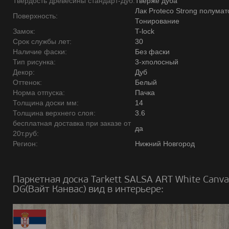
Твердость древесины стандарт-Дуб:
Тверже дуба
Лак Proteco Strong полумат
Поверхность:
Тонирование
Замок:
T-lock
Срок службы лет:
30
Наличие фаски:
Без фаски
Тип рисунка:
3-хполосный
Декор:
Дуб
Оттенок:
Белый
Норма отпуска:
Пачка
Толщина доски мм:
14
Толщина верхнего слоя:
3.6
бесплатная доставка при заказе от
да
20т.руб:
Регион:
Нижний Новгород
Паркетная доска Tarkett SALSA ART White Canva
DG(Вайт Канвас) вид в интерьере: