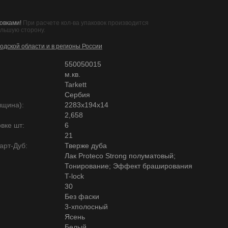
овками!
При расчете кол-ва упаковок производится
ольшую сторону.
одской области и в регионы России
550050015
м.кв.
Tarkett
Сербия
лщина):
2283х194х14
2,658
вке шт:
6
21
арт-Дуб:
Тверже дуба
Лак Proteco Strong полуматовый;
Тонирование; Эффект браширования
T-lock
30
Без фаски
3-хполосный
Ясень
Белый