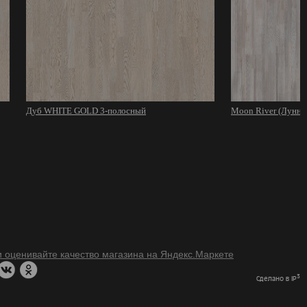
Дуб WHITE GOLD 3-полосный
Moon River (Лунная
3
Сделано в IP