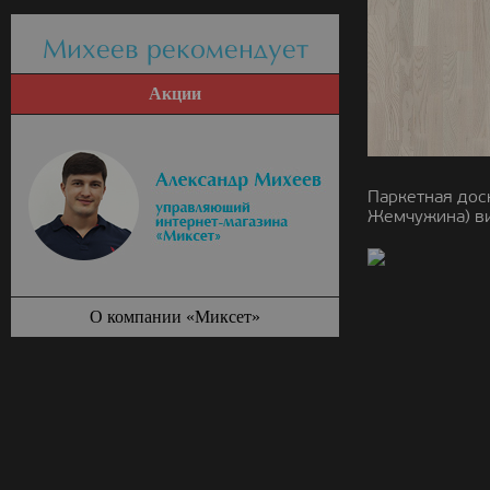
Михеев рекомендует
Акции
Паркетная доск
Жемчужина) ви
О компании «Миксет»