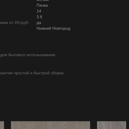
Пачка
14
3.6
азе от 20т.руб:
да
Нижний Новгород
 для бытового использования.
арантия простой и быстрой сборки.