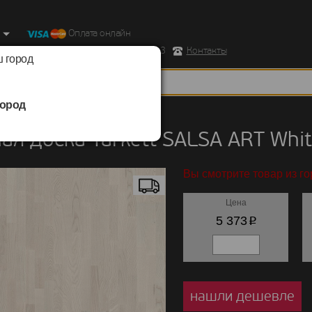
Оплата онлайн
ород, Ул. Республиканская д.43 корпус 3
Контакты
 город
ород
 доска
/
Tarkett
/
SALSA ART
ая доска Tarkett SALSA ART Whi
Вы смотрите товар из г
Цена
p
5 373
нашли дешевле