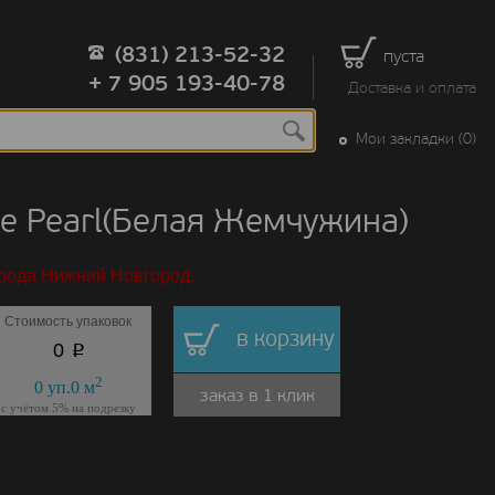
(831) 213-52-32
пуста
+ 7 905 193-40-78
Доставка и оплата
Мои закладки (0)
te Pearl(Белая Жемчужина)
орода Нижний Новгород.
Стоимость упаковок
в корзину
p
0
2
0
уп.
0
м
заказ в 1 клик
с учётом 5% на подрезку