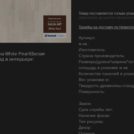
Товар поставляется только упак
округление до целого числа в б
Тарифы на доставку по Нижегор
Артикул:
м.кв.:
Изготовитель:
а White Pearl(Белая
Страна-производитель:
д в интерьере:
Размеры(длина*ширина*то
площадь в упаковке м кв:
Количество панелей в упако
Вес упаковки кг:
Твердость древесины станд
Поверхность:
Замок:
Срок службы лет:
Наличие фаски:
Тип рисунка:
Декор:
Оттенок: