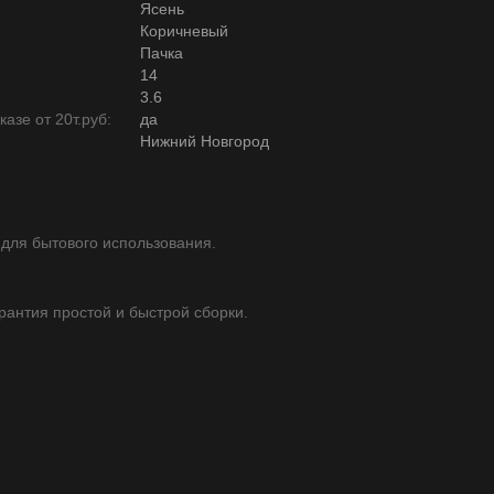
Ясень
Коричневый
Пачка
14
3.6
азе от 20т.руб:
да
Нижний Новгород
 для бытового использования.
арантия простой и быстрой сборки.