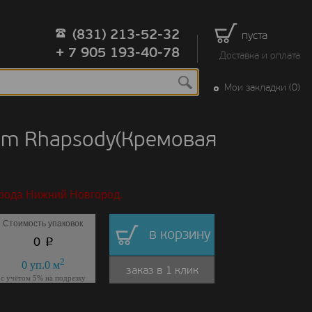
(831) 213-52-32
пуста
+ 7 905 193-40-78
Доставка и оплата
Мои закладки (0)
eam Rhapsody(Кремовая
орода Нижний Новгород.
Стоимость упаковок
в корзину
p
0
2
0
уп.
0
м
заказ в 1 клик
с учётом 5% на подрезку