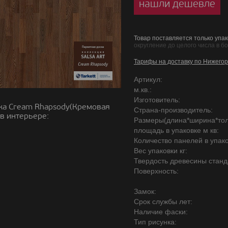
нашли дешевле
Товар поставляется только упак
округление до целого числа в б
Тарифы на доставку по Нижегор
Артикул:
м.кв.:
Изготовитель:
ка Cream Rhapsody(Кремовая
Страна-производитель:
в интерьере:
Размеры(длина*ширина*то
площадь в упаковке м кв:
Количество панелей в упако
Вес упаковки кг:
Твердость древесины станд
Поверхность:
Замок:
Срок службы лет:
Наличие фаски:
Тип рисунка: