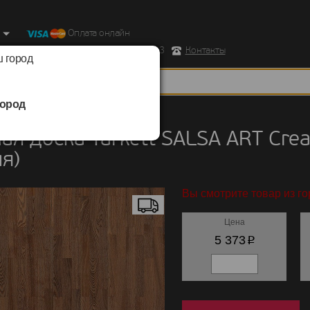
Оплата онлайн
ород, Ул. Республиканская д.43 корпус 3
Контакты
 город
ород
 доска
/
Tarkett
/
SALSA ART
ая доска Tarkett SALSA ART Cr
я)
Вы смотрите товар из г
Цена
p
5 373