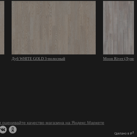
Дуб WHITE GOLD 3-полосный
Moon River (Лунная
3
Сделано в IP