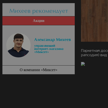
Михеев рекомендует
Акции
Паркетная дос
рапсодия) вид 
О компании «Миксет»