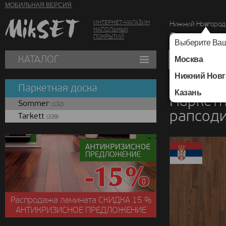
МОБИЛЬНАЯ ВЕРСИЯ
ИНТЕРНЕТ-МАГАЗИН
Нижний Новгород
НАПОЛЬНЫХ
г. Нижний Новг
ПОКРЫТИЙ
Выберите Ваш
КАТАЛОГ
Москва
Нижний Новг
Каталог
/
Паркетная
Паркетная доска
Казань
Паркетн
Sommer
(132)
рапсоди
Tarkett
(339)
Распродажа ламината
СКИДКА
15 %
АНТИКРИЗИСНОЕ ПРЕДЛОЖЕНИЕ