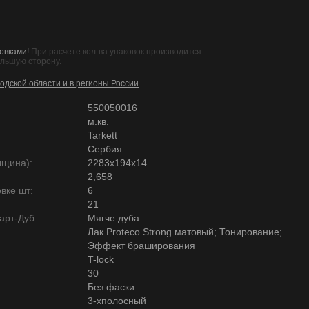
овками!
При расчете кол-ва упаковок производится
ольшую сторону.
одской области и в регионы России
550050016
м.кв.
Tarkett
Сербия
лщина):
2283х194х14
2,658
вке шт:
6
21
арт-Дуб:
Мягче дуба
Лак Proteco Strong матовый; Тонирование;
Эффект браширования
T-lock
30
Без фаски
3-хполосный