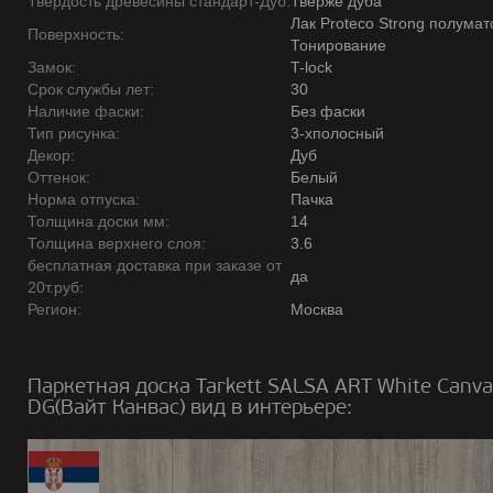
Твердость древесины стандарт-Дуб:
Тверже дуба
Лак Proteco Strong полумат
Поверхность:
Тонирование
Замок:
T-lock
Срок службы лет:
30
Наличие фаски:
Без фаски
Тип рисунка:
3-хполосный
Декор:
Дуб
Оттенок:
Белый
Норма отпуска:
Пачка
Толщина доски мм:
14
Толщина верхнего слоя:
3.6
бесплатная доставка при заказе от
да
20т.руб:
Регион:
Москва
Паркетная доска Tarkett SALSA ART White Canva
DG(Вайт Канвас) вид в интерьере: