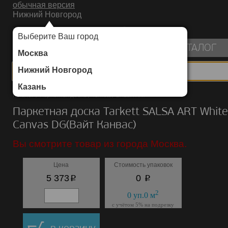
обычная версия
Нижний Новгород
ИНТЕРНЕТ-МАГАЗИН НАПОЛЬНЫХ ПОКРЫТИЙ
Выберите Ваш город
пуста
КАТАЛОГ
Москва
Нижний Новгород
Казань
Каталог
/
Паркетная доска
/
Tarkett
/
SALSA ART
Паркетная доска Tarkett SALSA ART White
Canvas DG(Вайт Канвас)
Вы смотрите товар из города Москва.
Цена
Стоимость упаковок
p
p
5 373
0
2
0
уп.
0
м
с учётом 5% на подрезку