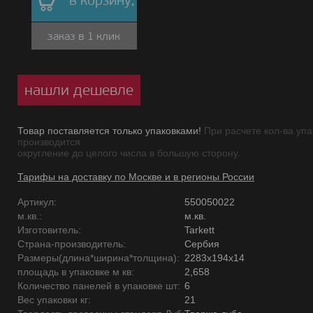
в корзину,
заказ в 1 клик
нашли дешевле
Товар поставляется только упаковками!
При расчете кол-ва упа
производится
округление до целого числа в большую сторону.
Тарифы на доставку по Москве и в регионы России
Артикул:
550050022
м.кв.:
м.кв.
Изготовитель:
Tarkett
Страна-производитель:
Сербия
Размеры(длина*ширина*толщина):
2283х194х14
площадь в упаковке м кв:
2,658
Количество панелей в упаковке шт:
6
Вес упаковки кг:
21