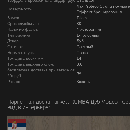
Твердость древесины стандарт-Дуб:
Стандарт
Лак Proteco Strong полумат
Поверхность:
Эффект браширования
Замок:
T-lock
Срок службы лет:
30
Наличие фаски:
4-хсторонняя
Тип рисунка:
1-полосный
Декор:
Дуб
Оттенок:
Светлый
Норма отпуска:
Пачка
Толщина доски мм:
14
Толщина верхнего слоя:
3.6
бесплатная доставка при заказе от
да
20т.руб:
Регион:
Казань
Паркетная доска Tarkett RUMBA Дуб Модерн Се
вид в интерьере: