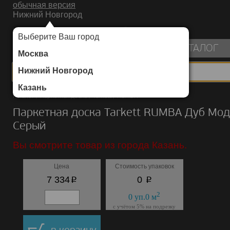
обычная версия
Нижний Новгород
ИНТЕРНЕТ-МАГАЗИН НАПОЛЬНЫХ ПОКРЫТИЙ
Выберите Ваш город
пуста
КАТАЛОГ
Москва
Нижний Новгород
Казань
Каталог
/
Паркетная доска
/
Tarkett
/
RUMBA
Паркетная доска Tarkett RUMBA Дуб Мо
Серый
Вы смотрите товар из города Казань.
Цена
Стоимость упаковок
p
p
7 334
0
2
0
уп.
0
м
с учётом 5% на подрезку