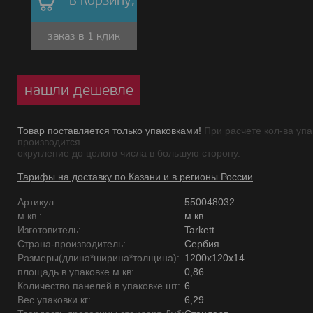
в корзину,
заказ в 1 клик
нашли дешевле
Товар поставляется только упаковками!
При расчете кол-ва упа
производится
округление до целого числа в большую сторону.
Тарифы на доставку по Казани и в регионы России
Артикул:
550048032
м.кв.:
м.кв.
Изготовитель:
Tarkett
Страна-производитель:
Сербия
Размеры(длина*ширина*толщина):
1200х120х14
площадь в упаковке м кв:
0,86
Количество панелей в упаковке шт:
6
Вес упаковки кг:
6,29